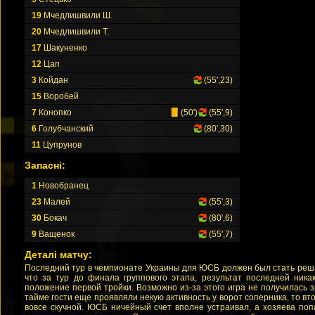
19
Мчедлишвили Ш.
20
Мчедлишвили Т.
17
Шакуненко
12
Цап
3
Койдан
(55',23)
15
Воробей
7
Конопко
(50')
(55',9)
6
Голубчанский
(80',30)
11
Цупрунов
Запасні:
1
Новобранец
23
Малей
(55',3)
30
Бокач
(80',6)
9
Ващенок
(55',7)
Деталі матчу:
Последний тур в чемпионате Украины для ЮСБ должен был стать реш
что за тур до финала группового этапа, результат последней ника
положение первой тройки. Возможно из-за этого игра не получилась 
тайме гости еще проявляли некую активность у ворот соперника, то в
вовсе скучной. ЮСБ ничейный счет вполне устраивал, а хозяева поп