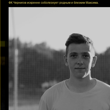
ФК Чернигов искренне соболезнует родным и близким Максима.