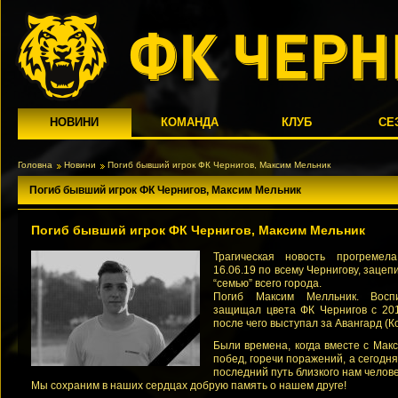
НОВИНИ
КОМАНДА
КЛУБ
СЕ
Головна
Новини
Погиб бывший игрок ФК Чернигов, Максим Мельник
Погиб бывший игрок ФК Чернигов, Максим Мельник
Погиб бывший игрок ФК Чернигов, Максим Мельник
Трагическая новость прогремела
16.06.19 по всему Чернигову, заце
“семью” всего города.
Погиб Максим Мелльник. Вос
защищал цвета ФК Чернигов с 201
после чего выступал за Авангард (К
Были времена, когда вместе с Мак
побед, горечи поражений, а сегодн
последний путь близкого нам чело
Мы сохраним в наших сердцах добрую память о нашем друге!