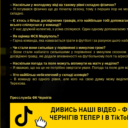
– Наскільки у молодому віці на такому рівні складно фізично?
– Я готувався фізично ще до початку сезону, тому з перших ігор не м
складно.
– Є хтось з більш досвідчених гравців, хто найбільше тобі допомага
всього спілкуєшся у команді?
– У нас дружній колектив, з усіма спілкуюся. Один одному допомагаємо 
– Як оціниш ФСК Маріуполь?
– Гарна команда, яка намагається грати в футбол і за рахунок цього наб
– Чи стали вони сильніше у порівнянні з минулою грою?
– Вони стали набагато сильнішими у порівнянні з минулим сезоном
досвідчені гравці, які додали впевненості на футбольному полі та агресі
– Наскільки погода та поле можуть вплинути на матч у неділю?
– Я вважаю, що на це не потрібно звертати уваги. Погода та поле для в
– Хто найбільш небезпечний у складі азовців?
– В команді всі одного рівня, але кого на свою думку можу виділи
Терехова.
Пресслужба ФК Чернігів