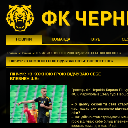
НОВИНИ
КОМАНДА
КЛУБ
СЕ
Головна
Новини
ПІНЧУК: «З КОЖНОЮ ГРОЮ ВІДЧУВАЮ СЕБЕ ВПЕВНЕНІШЕ»
ПІНЧУК: «З КОЖНОЮ ГРОЮ ВІДЧУВАЮ СЕБЕ ВПЕВНЕНІШЕ»
ПІНЧУК: «З КОЖНОЮ ГРОЮ ВІДЧУВАЮ СЕБЕ
ВПЕВНЕНІШЕ»
Гравець ФК Чернігів Кирило Пінч
ФСК Маріуполь в 13-му турі Першої
– У цьому сезоні ти став стабі
час, наскільки впевнено відчув
ліги?
– Так, дійсно став отримувати біль
грою відчуваю себе більш впевне
користь команді в кожній грі.