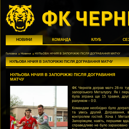
НОВИНИ
КОМАНДА
КЛУБ
СЕ
Головна
Новини
НУЛЬОВА НІЧИЯ В ЗАПОРІЖЖІ ПІСЛЯ ДОГРАВАННЯ МАТЧУ
НУЛЬОВА НІЧИЯ В ЗАПОРІЖЖІ ПІСЛЯ ДОГРАВАННЯ МАТЧУ
НУЛЬОВА НІЧИЯ В ЗАПОРІЖЖІ ПІСЛЯ ДОГРАВАННЯ
МАТЧУ
ФК Чернігів дограв матч 28-го т
запорізького Металургу. Як і пер
була зіграна ще 15 травня, дру
рахунком – 0:0.
Командам необхідно було дограт
та увесь другий. Догравання, 
контролем гостей. Хоча і Метал
Запоріжцям, навіть, першими вда
справедливо не було зараховано