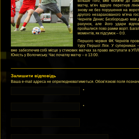
Більше того, вже ближче до закі
матчу, м’яч вдруге перетнув лінію
знову не без порушення на ворот
другого незарахованого м’яча го
Чернігів Денис Безбородько мав д
рахунок, але його удари відпо
пройшлися повз рамки воріт. Багат
моментів, як підсумок – 0:0.
Першого червня ФК Чернігів прове
туру Першої Ліги. У суперниках –
вже забезпечив собі місце у стикових матчах за право виступати в УПЛ
Юність у Волочиську. Час початку матчу – о 13:00.
Залишити відповідь
Ваша e-mail адреса не оприлюднюватиметься. Обов’язкові поля позна
*
*