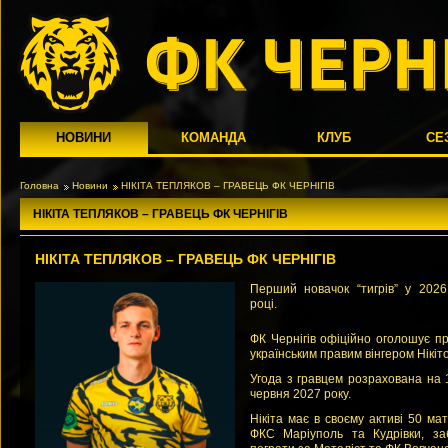
НОВИНИ
КОМАНДА
КЛУБ
СЕ
Головна
Новини
НІКІТА ТЕПЛЯКОВ – ГРАВЕЦЬ ФК ЧЕРНІГІВ
НІКІТА ТЕПЛЯКОВ – ГРАВЕЦЬ ФК ЧЕРНІГІВ
НІКІТА ТЕПЛЯКОВ – ГРАВЕЦЬ ФК ЧЕРНІГІВ
Перший новачок “тигрів” у 2026
році.
ФК Чернігів офіційно оголошує п
українським правим вінгером Нікіт
Угода з гравцем розрахована на 
червня 2027 року.
Нікіта має в своєму активі 50 мат
ФКС Маріуполь та Кудрівки, за