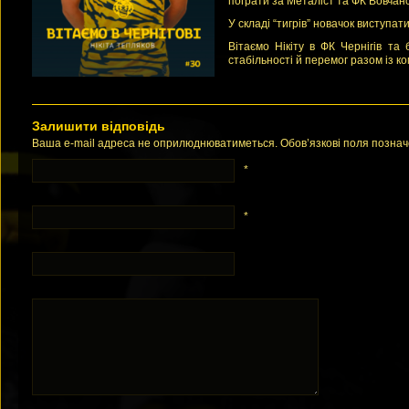
пограти за Металіст та ФК Вовчанс
У складі “тигрів” новачок виступат
Вітаємо Нікіту в ФК Чернігів та
стабільності й перемог разом із к
Залишити відповідь
Ваша e-mail адреса не оприлюднюватиметься. Обов’язкові поля позна
*
*