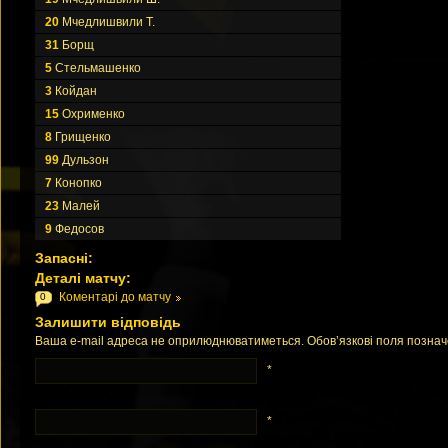
20
Мчедлишвили Т.
31
Борщ
5
Стельмашенко
3
Койдан
15
Охрименко
8
Грищенко
99
Дульзон
7
Конопко
23
Малей
9
Федосов
Запасні:
Деталі матчу:
Коментарі до матчу
0
Залишити відповідь
Ваша e-mail адреса не оприлюднюватиметься. Обов’язкові поля позна
*
*