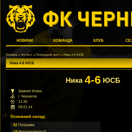
НОВИНИ
КОМАНДА
КЛУБ
СЕ
Головна
Футбол
Попередній матч
Ника 4-6 ЮСБ
Ника 4-6 ЮСБ
4-6
Ника
ЮСБ
Зимняя Искра
г. Чернигов
13.30
09.01.14
Основний склад:
92
Поправка
19
Мчедлишвили Ш.