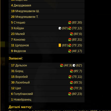
4
Джорджакия
19
Мчедлишвили Ш.
20
Мчедлишвили Т.
5
Стецько
(85',30)
3
Койдан
(60')
(70',12)
23
Малей
(80',6)
7
Конопко
(85',31)
11
Цупрунов
(65')
(75',15)
9
Федосов
(46',17)
Запасні:
17
Дульзон
(46',9)
(62')
31
Борщ
(85',7)
15
Воробей
(75',11)
30
Лазебный
(85',5)
12
Цап
(70',3)
6
Голубчанский
(80',23)
1
Новобранец
Деталі матчу: