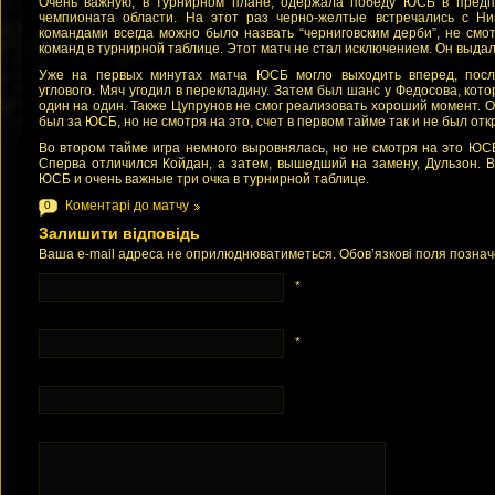
Очень важную, в турнирном плане, одержала победу ЮСБ в предп
чемпионата области. На этот раз черно-желтые встречались с Н
командами всегда можно было назвать “черниговским дерби”, не см
команд в турнирной таблице. Этот матч не стал исключением. Он выда
Уже на первых минутах матча ЮСБ могло выходить вперед, посл
углового. Мяч угодил в перекладину. Затем был шанс у Федосова, кот
один на один. Также Цупрунов не смог реализовать хороший момент. 
был за ЮСБ, но не смотря на это, счет в первом тайме так и не был отк
Во втором тайме игра немного выровнялась, но не смотря на это ЮС
Сперва отличился Койдан, а затем, вышедший на замену, Дульзон. 
ЮСБ и очень важные три очка в турнирной таблице.
Коментарі до матчу
0
Залишити відповідь
Ваша e-mail адреса не оприлюднюватиметься. Обов’язкові поля позна
*
*