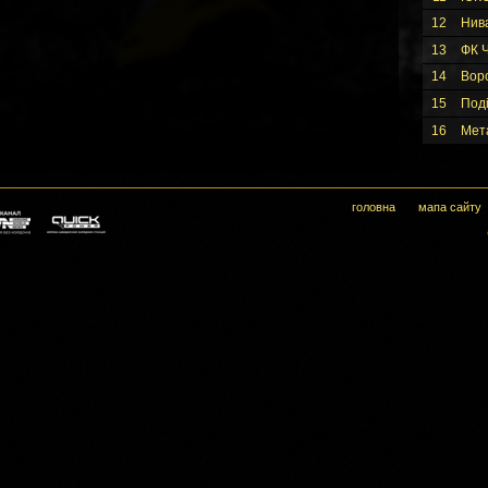
12
Нив
13
ФК Ч
14
Вор
15
Под
16
Мет
головна
мапа сайту