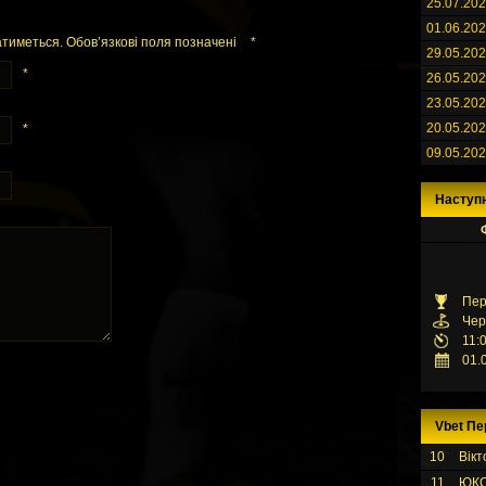
25.07.20
01.06.20
тиметься. Обов’язкові поля позначені
*
29.05.20
*
26.05.20
23.05.20
20.05.20
*
09.05.20
Наступ
Пер
Чер
11:
01.
Vbet Пе
10
Вікт
11
ЮК