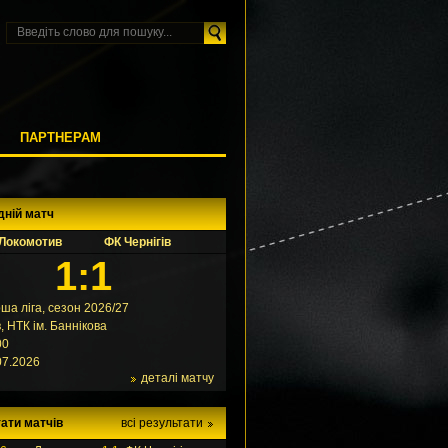
М
ПАРТНЕРАМ
дній матч
Локомотив
ФК Чернігів
1:1
ша ліга, сезон 2026/27
в, НТК ім. Баннікова
00
07.2026
деталі матчу
ати матчів
всі результати