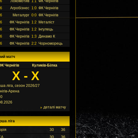
26
Локомотив
1:1
ФК Чернігів
26
Агробізнес
1:0
ФК Чернігів
26
Металург
0:0
ФК Чернігів
26
ФК Чернігів
1:2
Металіст
26
ФК Чернігів
1:2
Інгулець
26
ФК Чернігів
1:3
Динамо К
26
ФК Чернігів
2:2
Чорноморець
ний матч
ФК Чернігів
Куликів-Білка
X - X
ша ліга, сезон 2026/27
нігів-Арена
00
08.2026
деталі матчу
рша ліга
орія
30
36
СА
30
36