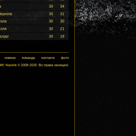
а
30
34
ернігів
30
31
скла
30
30
ілля
30
21
алург
30
19
новини
команда
контакти
фото
ФК Чернігів
© 2008-2026. Всі права захищені.