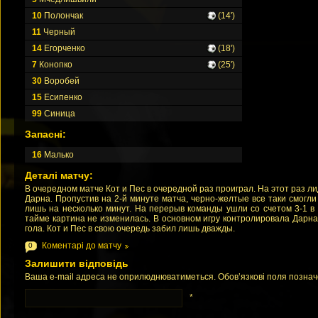
10
Полончак
(14')
11
Черный
14
Егорченко
(18')
7
Конопко
(25')
30
Воробей
15
Есипенко
99
Синица
Запасні:
16
Малько
Деталі матчу:
В очередном матче Кот и Пес в очередной раз проиграл. На этот раз 
Дарна. Пропустив на 2-й минуте матча, черно-желтые все таки смогли
лишь на несколько минут. На перерыв команды ушли со счетом 3-1 в
тайме картина не изменилась. В основном игру контролировала Дарна
гола. Кот и Пес в свою очередь забил лишь дважды.
Коментарі до матчу
0
Залишити відповідь
Ваша e-mail адреса не оприлюднюватиметься. Обов’язкові поля позна
*