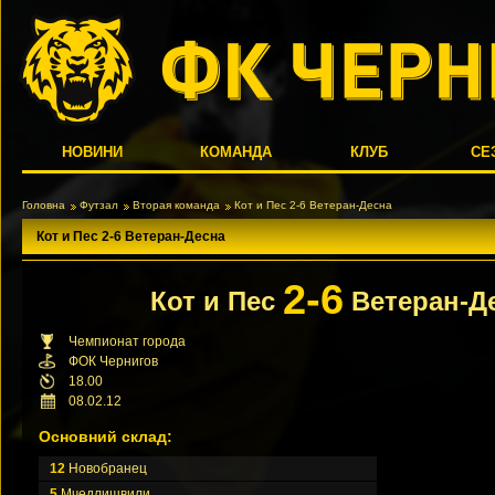
НОВИНИ
КОМАНДА
КЛУБ
СЕ
Головна
Футзал
Вторая команда
Кот и Пес 2-6 Ветеран-Десна
Кот и Пес 2-6 Ветеран-Десна
2-6
Кот и Пес
Ветеран-Д
Чемпионат города
ФОК Чернигов
18.00
08.02.12
Основний склад:
12
Новобранец
5
Мчедлишвили