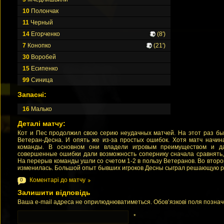
10
Полончак
11
Черный
14
Егорченко
(8')
7
Конопко
(21')
30
Воробей
15
Есипенко
99
Синица
Запасні:
16
Малько
Деталі матчу:
Кот и Пес продолжил свою серию неудачных матчей. На этот раз бы
Ветеран-Десна. И опять же из-за простых ошибок. Хотя матч начин
команды. В основном они владели игровым преимуществом и д
совершенные ошибки дали возможность сопернику сначала сравнять,
На перерыв команды ушли со счетом 1-2 в пользу Ветеранов. Во второ
изменилась. Большой опыт бывших игроков Десны сыграл решающую ро
Коментарі до матчу
0
Залишити відповідь
Ваша e-mail адреса не оприлюднюватиметься. Обов’язкові поля позна
*