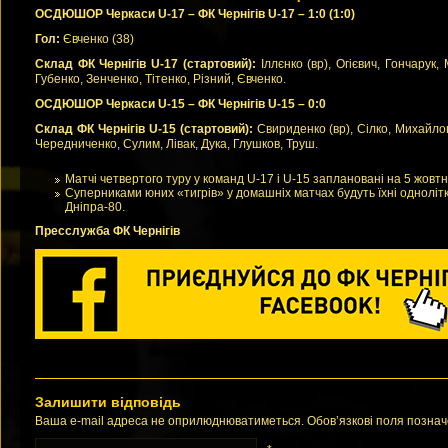
ОСДЮШОР Черкаси U-17 – ФК Чернігів U-17 – 1:0 (1:0)
Гол:
Євченко (38)
Склад ФК Чернігів U-17 (стартовий):
Іллєнко (вр), Огієвич, Гончарук,
Губенко, Зенченко, Тітенко, Різний, Євченко.
ОСДЮШОР Черкаси U-15 – ФК Чернігів U-15 – 0:0
Склад ФК Чернігів U-15 (стартовий):
Свириденко (вр), Сілко, Михайло
Чередниченко, Сулим, Лівак, Дука, Глушков, Труш.
Матчі четвертого туру у команд U-17 і U-15 заплановані на 5 жовтн
Суперниками юних «тигрів» у домашніх матчах будуть їхні однолітк
Дніпра-80.
Пресслужба ФК Чернігів
Залишити відповідь
Ваша e-mail адреса не оприлюднюватиметься. Обов’язкові поля позна