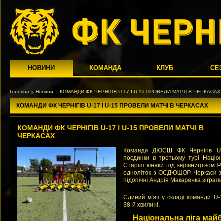
НОВИНИ
КОМАНДА
КЛУБ
СЕ
Головна
Новини
КОМАНДИ ФК ЧЕРНІГІВ U-17 І U-15 ПРОВЕЛИ МАТЧІ В ЧЕРКАСАХ
КОМАНДИ ФК ЧЕРНІГІВ U-17 І U-15 ПРОВЕЛИ МАТЧІ В ЧЕРКАСАХ
КОМАНДИ ФК ЧЕРНІГІВ U-17 І U-15 ПРОВЕЛИ МАТЧІ В
ЧЕРКАСАХ
Команди ДЮСШ ФК Чернігів U-
поєдинки в третьому турі Націон
Старші юнаки під керівництвом 
одноліток з ОСДЮШОР Черкаси з 
підопічні Андрія Макаренка зіграли
Єдиний м’яч у складі команди U-
38-й хвилині.
Національна ліга майб