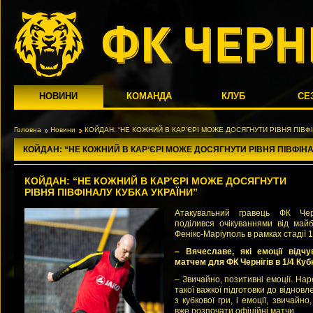
НОВИНИ
КОМАНДА
КЛУБ
СЕ
Головна
Новини
КОЙДАН: “НЕ КОЖНИЙ В КАР’ЄРІ МОЖЕ ДОСЯГНУТИ РІВНЯ ПІВФІ
КОЙДАН: “НЕ КОЖНИЙ В КАР’ЄРІ МОЖЕ ДОСЯГНУТИ РІВНЯ ПІВФІНА
КОЙДАН: “НЕ КОЖНИЙ В КАР’ЄРІ МОЖЕ ДОСЯГНУТИ
РІВНЯ ПІВФІНАЛУ КУБКА УКРАЇНИ”
Атакувальний гравець ФК Чер
поділився очікуваннями від май
Фенікс-Маріуполь в рамках стадії 1
– Вячеславе, які емоції відч
матчем для ФК Чернігів в 1/4 Куб
– Звичайно, позитивні емоції. На
такої важкої підготовки до віднов
з кубкової гри, і емоції, звичайно
вже розпочати офіційні матчи.