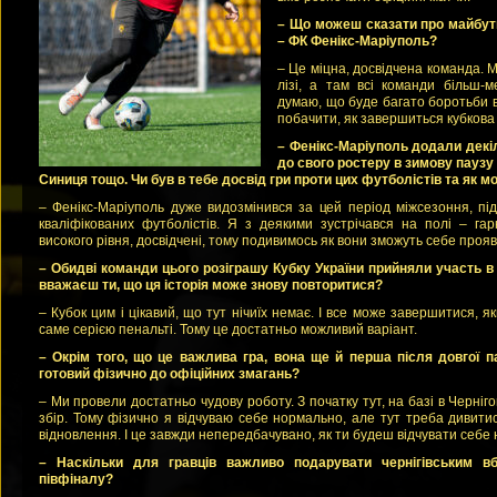
– Що можеш сказати про майбутн
– ФК Фенікс-Маріуполь?
– Це міцна, досвідчена команда. 
лізі, а там всі команди більш-
думаю, що буде багато боротьби в 
побачити, як завершиться кубкова 
– Фенікс-Маріуполь додали декі
до свого ростеру в зимову паузу
Синиця тощо. Чи був в тебе досвід гри проти цих футболістів та як м
– Фенікс-Маріуполь дуже видозмінився за цей період міжсезоння, пі
кваліфікованих футболістів. Я з деякими зустрічався на полі – гар
високого рівня, досвідчені, тому подивимось як вони зможуть себе прояв
– Обидві команди цього розіграшу Кубку України прийняли участь в 
вважаєш ти, що ця історія може знову повторитися?
– Кубок цим і цікавий, що тут нічиїх немає. І все може завершитися, я
саме серією пенальті. Тому це достатньо можливий варіант.
– Окрім того, що це важлива гра, вона ще й перша після довгої п
готовий фізично до офіційних змагань?
– Ми провели достатньо чудову роботу. З початку тут, на базі в Чернігов
збір. Тому фізично я відчуваю себе нормально, але тут треба дивити
відновлення. І це завжди непередбачувано, як ти будеш відчувати себе 
– Наскільки для гравців важливо подарувати чернігівським в
півфіналу?