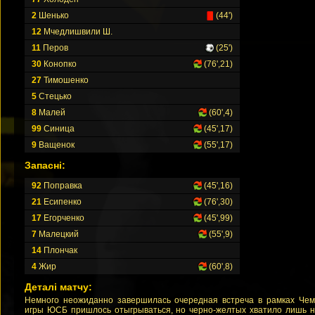
2
Шенько
(44')
12
Мчедлишвили Ш.
11
Перов
(25')
30
Конопко
(76',21)
27
Тимошенко
5
Стецько
8
Малей
(60',4)
99
Синица
(45',17)
9
Ващенок
(55',17)
Запасні:
92
Поправка
(45',16)
21
Есипенко
(76',30)
17
Егорченко
(45',99)
7
Малецкий
(55',9)
14
Плончак
4
Жир
(60',8)
Деталі матчу:
Немного неожиданно завершилась очередная встреча в рамках Чем
игры ЮСБ пришлось отыгрываться, но черно-желтых хватило лишь на