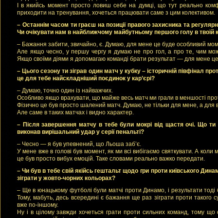
І в якийсь момент просто ловиш себе на думці, що тут реально ком
приходити на тренування, хочеться працювати саме з цим колективом.
– Останнім часом ти граєш на позиції правого захисника та регуляр
Чи очікувати нам в найближчому майбутньому першого голу в твоїй к
– Бажання забити, звичайно, є. Думаю, для мене це буде особливий мом
Але якщо чесно, у першу чергу я думаю не про гол, а про те, чим мо
Якщо своїми діями я допомагаю команді брати результат — для мене ц
– Цього сезону ти зіграв один матч у кубку – історичній півфінал про
це для тебе найскладніший поєдинок у кар’єрі?
– Думаю, точно один із найважчих.
Особливо якщо врахувати, що майже весь матч ми грали в меншості прот
Фізично це був просто шалений матч. Думаю, не тільки для мене, а для в
Але саме в таких матчах і видно характер.
– Після завершення матчу в тебе були мокрі від щастя очі. Що ти
виконав вирішальний удар у серії пенальті?
– Чесно — я був упевнений, що Льоша заб’є.
У мене вже в голові був момент, як ми всі вибігаємо святкувати. А коли
це був просто вибух емоцій. Таке словами реально важко передати.
– Чи був в тебе свій якійсь гештальт щодо гри проти київського Динам
зіграти у жовто-чорних кольорах?
– Ще в юнацькому футболі були матчі проти Динамо, і результати тоді
Тому, мабуть, десь всередині є бажання ще раз зіграти проти такого 
вже по-іншому.
Ну і в цілому завжди хочеться грати проти сильних команд, тому що 