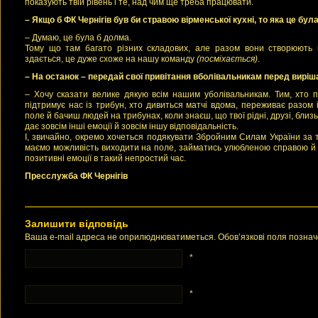
показують твій рівень і те, над чим ще треба працювати.
– Якщо б ФК Чернігів був би стравою вірменської кухні, то яка це бул
– Думаю, це була б долма.
Тому що там багато різних складових, але разом вони створюють щ
здається, це дуже схоже на нашу команду
(посміхається)
.
– На останок – передай свої привітання вболівальникам перед виріш
– Хочу сказати велике дякую всім нашим уболівальникам. Тим, хто п
підтримує нас із трибун, хто дивиться матчі вдома, переживає разом
поле й бачиш людей на трибунах, коли знаєш, що твої рідні, друзі, близ
дає зовсім інші емоції й зовсім іншу відповідальність.
І, звичайно, окремо хочеться подякувати Збройним Силам України за т
маємо можливість виходити на поле, займатись улюбленою справою й 
позитивні емоції в такий непростий час.
Пресслужба ФК Чернігів
Залишити відповідь
Ваша e-mail адреса не оприлюднюватиметься. Обов’язкові поля позна
*
*