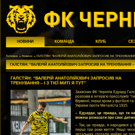
НОВИНИ
КОМАНДА
КЛУБ
СЕ
Головна
Новини
ГАЛСТЯН: “ВАЛЕРІЙ АНАТОЛІЙОВИЧ ЗАПРОСИВ НА ТРЕНУВАННЯ – І
ГАЛСТЯН: “ВАЛЕРІЙ АНАТОЛІЙОВИЧ ЗАПРОСИВ НА ТРЕНУВАННЯ – І З
ГАЛСТЯН: “ВАЛЕРІЙ АНАТОЛІЙОВИЧ ЗАПРОСИВ НА
ТРЕНУВАННЯ – І З ТІЄЇ МИТІ Я ТУТ”
Захисник ФК Чернігів Едуард Гал
розповів в інтерв’ю пресслужбі “ти
Вірменії, перші кроки у футболі та
України проти Металіста 1925.
– Едуарде, це правда, що ти н
можеш розказати про своє дитин
– Так, це правда, я народився у 
перші три роки життя. Якщо чесн
детальних спогадів майже не зал