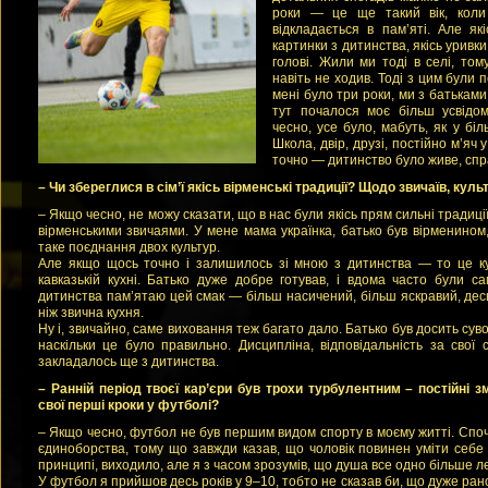
роки — це ще такий вік, коли
відкладається в пам’яті. Але як
картинки з дитинства, якісь уривк
голові. Жили ми тоді в селі, том
навіть не ходив. Тоді з цим були 
мені було три роки, ми з батьками 
тут почалося моє більш усвідом
чесно, усе було, мабуть, як у біл
Школа, двір, друзі, постійно м’яч 
точно — дитинство було живе, спра
– Чи збереглися в сім’ї якісь вірменські традиції? Щодо звичаїв, культ
– Якщо чесно, не можу сказати, що в нас були якісь прям сильні традиці
вірменськими звичаями. У мене мама українка, батько був вірменином
таке поєднання двох культур.
Але якщо щось точно і залишилось зі мною з дитинства — то це ку
кавказькій кухні. Батько дуже добре готував, і вдома часто були са
дитинства пам’ятаю цей смак — більш насичений, більш яскравий, десь
ніж звична кухня.
Ну і, звичайно, саме виховання теж багато дало. Батько був досить сув
наскільки це було правильно. Дисципліна, відповідальність за свої
закладалось ще з дитинства.
– Ранній період твоєї кар’єри був трохи турбулентним – постійні з
свої перші кроки у футболі?
– Якщо чесно, футбол не був першим видом спорту в моєму житті. Споч
єдиноборства, тому що завжди казав, що чоловік повинен уміти себе 
принципі, виходило, але я з часом зрозумів, що душа все одно більше л
У футбол я прийшов десь років у 9–10, тобто не сказав би, що дуже рано.