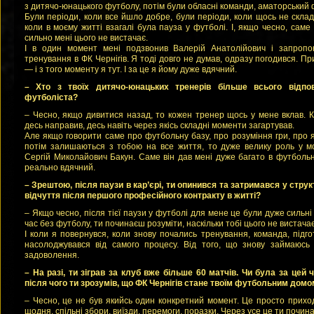
з дитячо-юнацького футболу, потім були обласні команди, аматорський 
Були періоди, коли все йшло добре, були періоди, коли щось не склад
коли в моєму житті взагалі була пауза у футболі. І, якщо чесно, саме 
сильно мені цього не вистачає.
І в один момент мені подзвонив Валерій Анатолійович і запроп
тренування в ФК Чернігів. Я тоді довго не думав, одразу погодився. П
— і з того моменту я тут. І за це я йому дуже вдячний.
– Хто з твоїх дитячо-юнацьких тренерів більше всього відпо
футболіста?
– Чесно, якщо дивитися назад, то кожен тренер щось у мене вклав. К
десь направив, десь навіть через якісь складні моменти загартував.
Але якщо говорити саме про футбольну базу, про розуміння гри, про як
потім залишаються з тобою на все життя, то дуже велику роль у мо
Сергій Миколайович Бакун. Саме він дав мені дуже багато в футбольн
реально вдячний.
– Зрештою, після паузи в кар’єрі, ти опинився та затримався у структ
відчуття після першого професійного контракту в житті?
– Якщо чесно, після тієї паузи у футболі для мене це були дуже сильні
час без футболу, ти починаєш розуміти, наскільки тобі цього не вистачає
І коли я повернувся, коли знову почались тренування, команда, підг
насолоджувався від самого процесу. Від того, що знову займаюсь
задоволення.
– На разі, ти зіграв за клуб вже більше 60 матчів. Чи була за цей 
після чого ти зрозумів, що ФК Чернігів стане твоїм футбольним дом
– Чесно, це не був якийсь один конкретний момент. Це просто прихо
щодня, спільні збори, виїзди, перемоги, поразки. Через усе це ти почин