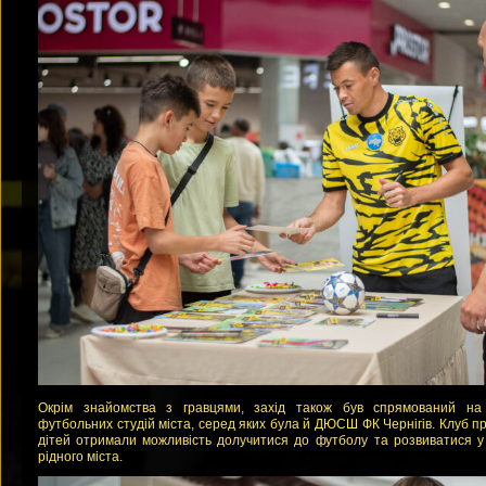
Окрім знайомства з гравцями, захід також був спрямований на
футбольних студій міста, серед яких була й ДЮСШ ФК Чернігів. Клуб п
дітей отримали можливість долучитися до футболу та розвиватися 
рідного міста.