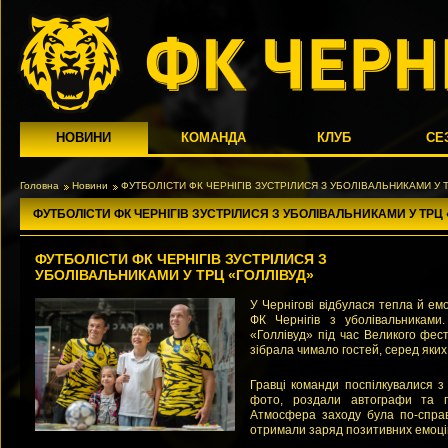
НОВИНИ
КОМАНДА
КЛУБ
СЕ
Головна
Новини
ФУТБОЛІСТИ ФК ЧЕРНІГІВ ЗУСТРІЛИСЯ З УБОЛІВАЛЬНИКАМИ У 
ФУТБОЛІСТИ ФК ЧЕРНІГІВ ЗУСТРІЛИСЯ З УБОЛІВАЛЬНИКАМИ У ТРЦ 
ФУТБОЛІСТИ ФК ЧЕРНІГІВ ЗУСТРІЛИСЯ З
УБОЛІВАЛЬНИКАМИ У ТРЦ «ГОЛЛІВУД»
У Чернігові відбулася тепла й емо
ФК Чернігів з уболівальникам
«Голлівуд» під час Великого фес
зібрала чимало гостей, серед яких б
Гравці команди поспілкувалися з
фото, роздали автографи та пі
Атмосфера заходу була по-спра
отримали заряд позитивних емоці