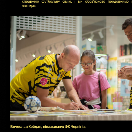
справжню футбольну сім’ю, і ми обов’язково продовжимо 
заходи».
Вячеслав Койдан, півзахисник ФК Чернігів: