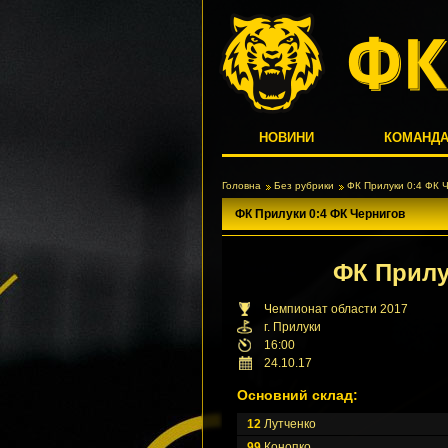
НОВИНИ
КОМАНД
Головна
Без рубрики
ФК Прилуки 0:4 ФК 
ФК Прилуки 0:4 ФК Чернигов
ФК Прил
Чемпионат области 2017
г. Прилуки
16:00
24.10.17
Основний склад:
12
Лутченко
99
Конопко