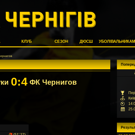
А
КЛУБ
СЕЗОН
ДЮСШ
УБОЛІВАЛЬНИКА
Чернигов
Попере
0:4
уки
ФК Чернигов
Пер
Киї
14:
25.
Результ
(51',27)