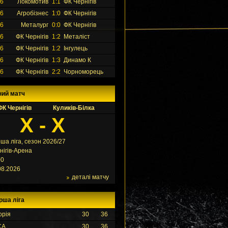
26
Локомотив
1:1
ФК Чернігів
26
Агробізнес
1:0
ФК Чернігів
26
Металург
0:0
ФК Чернігів
26
ФК Чернігів
1:2
Металіст
26
ФК Чернігів
1:2
Інгулець
26
ФК Чернігів
1:3
Динамо К
26
ФК Чернігів
2:2
Чорноморець
ний матч
ФК Чернігів
Куликів-Білка
X - X
ша ліга, сезон 2026/27
нігів-Арена
00
08.2026
деталі матчу
рша ліга
орія
30
36
СА
30
36