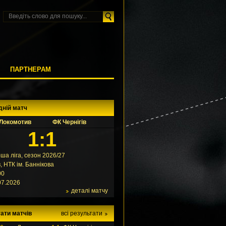
М
ПАРТНЕРАМ
дній матч
Локомотив
ФК Чернігів
1:1
ша ліга, сезон 2026/27
в, НТК ім. Баннікова
00
07.2026
деталі матчу
ати матчів
всі результати