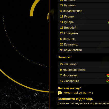
77
Руденко
4
Мчедлишвили
18
Рудник
11
Губарь
15
Воробей
23
Грищенко
5
Мельник
20
Кравченко
95
Кохановский
Запасні:
27
Ляшенко
9
Кривобороденко
7
Мироненко
17
Лазоренко
Деталі матчу:
Коментарі до матчу
0
Залишити відповідь
Ваша e-mail адреса не оприлюднюва