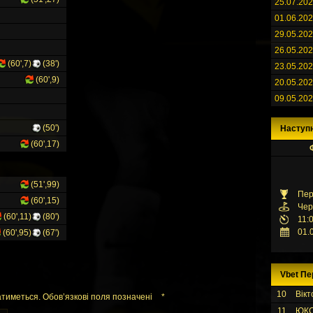
25.07.20
01.06.20
29.05.20
26.05.20
(60',7)
(38')
23.05.20
(60',9)
20.05.20
09.05.20
(50')
Наступ
(60',17)
(51',99)
Пер
(60',15)
Чер
(60',11)
(80')
11:
01.
(60',95)
(67')
Vbet Пе
10
Вікт
тиметься. Обов’язкові поля позначені
*
11
ЮК