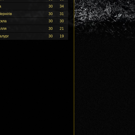
а
30
34
ернігів
30
31
скла
30
30
ілля
30
21
алург
30
19