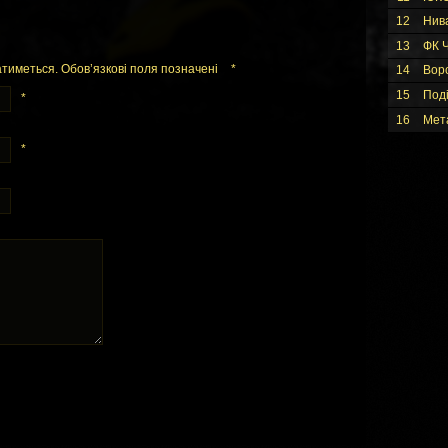
12
Нив
13
ФК Ч
тиметься. Обов’язкові поля позначені
*
14
Вор
15
Под
*
16
Мет
*