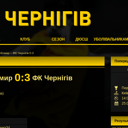
А
КЛУБ
СЕЗОН
ДЮСШ
УБОЛІВАЛЬНИКА
бомир – ФК Чернiгiв 0:3
Попере
0:3
омир
ФК Чернiгiв
Пер
Киї
ва)
14:
25.
Результ
34