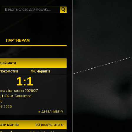
М
ПАРТНЕРАМ
дній матч
Локомотив
ФК Чернігів
1:1
ша ліга, сезон 2026/27
в, НТК ім. Баннікова
00
07.2026
деталі матчу
ати матчів
всі результати