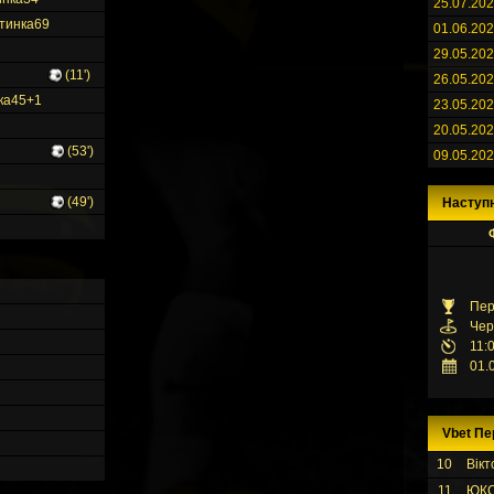
25.07.20
69
01.06.20
29.05.20
(11')
26.05.20
45+1
23.05.20
20.05.20
(53')
09.05.20
(49')
Наступ
Пер
Чер
11:
01.
Vbet Пе
10
Вікт
11
ЮК