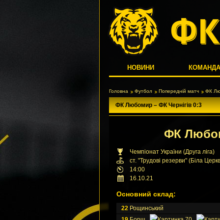
НОВИНИ
КОМАНД
Головна
Футбол
Попередній матч
ФК Лю
ФК Любомир – ФК Чернiгiв 0:3
ФК Люб
Чемпіонат України (Друга ліга)
ст. "Трудовi резерви" (Біла Церк
14:00
16.10.21
Основний склад:
22
Рощинський
19
Борщ
70