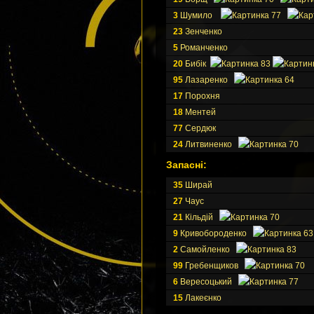
3
Шумило
77
23
Зенченко
5
Романченко
20
Бибiк
83
95
Лазаренко
64
17
Порохня
18
Ментей
77
Сердюк
24
Литвиненко
70
Запасні:
35
Ширай
27
Чаус
21
Кiльдiй
70
9
Кривобороденко
63
2
Самойленко
83
99
Гребенщиков
70
6
Вересоцький
77
15
Лакеєнко