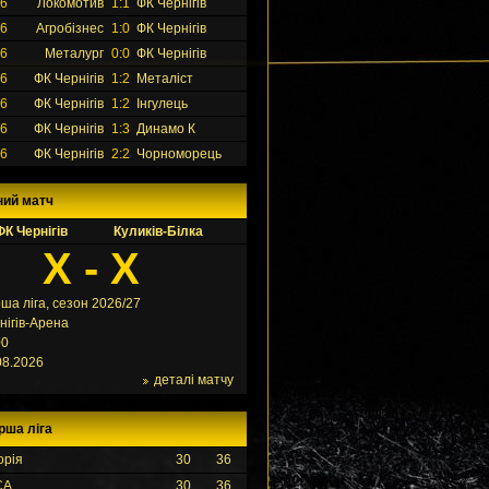
26
Локомотив
1:1
ФК Чернігів
26
Агробізнес
1:0
ФК Чернігів
26
Металург
0:0
ФК Чернігів
26
ФК Чернігів
1:2
Металіст
26
ФК Чернігів
1:2
Інгулець
26
ФК Чернігів
1:3
Динамо К
26
ФК Чернігів
2:2
Чорноморець
ний матч
ФК Чернігів
Куликів-Білка
X - X
ша ліга, сезон 2026/27
нігів-Арена
00
08.2026
деталі матчу
рша ліга
орія
30
36
СА
30
36