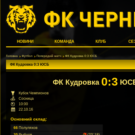
НОВИНИ
КОМАНДА
КЛУБ
СЕ
Головна
Футбол
Попередній матч
ФК Кудровка 0:3 ЮСБ
ФК Кудровка 0:3 ЮСБ
0:3
ФК Кудровка
ЮС
Кубок Чемпионов
Сосница
10:00
22.10.16
Основний склад:
66
Полуляхов
20
Рыбцов
(70',18)