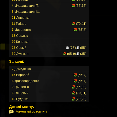
4
Мчедлишвили Т.
(55',15)
5
Мчедлишвили Ш.
21
Ляшенко
11
Губарь
(70',11)
7
Мироненко
(65',8)
17
Сердюк
99
Конопко
23
Серый
(75')
(55')
30
Дульзон
(65',9)
(35')
Запасні:
2
Демиденко
15
Воробей
(55',4)
8
Кривобороденко
(65',7)
9
Грищенко
(65',30)
3
Гляцевич
(70',11)
18
Руденко
(70',20)
Деталі матчу:
Коментарі до матчу
0