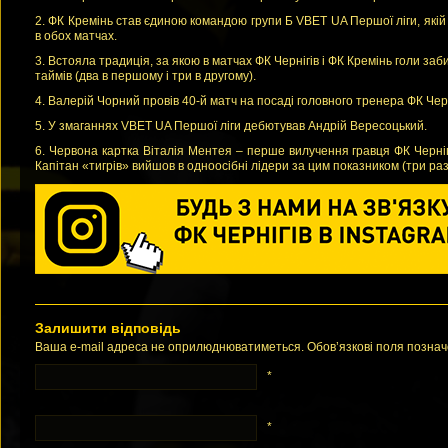
2. ФК Кремінь став єдиною командою групи Б VBET UA Першої ліги, якій 
в обох матчах.
3. Встояла традиція, за якою в матчах ФК Чернігів і ФК Кремінь голи заб
таймів (два в першому і три в другому).
4. Валерій Чорний провів 40-й матч на посаді головного тренера ФК Чер
5. У змаганнях VBET UA Першої ліги дебютував Андрій Вересоцький.
6. Червона картка Віталія Ментея – перше вилучення гравця ФК Черніг
Капітан «тигрів» вийшов в одноосібні лідери за цим показником (три раз
Залишити відповідь
Ваша e-mail адреса не оприлюднюватиметься. Обов’язкові поля позна
*
*