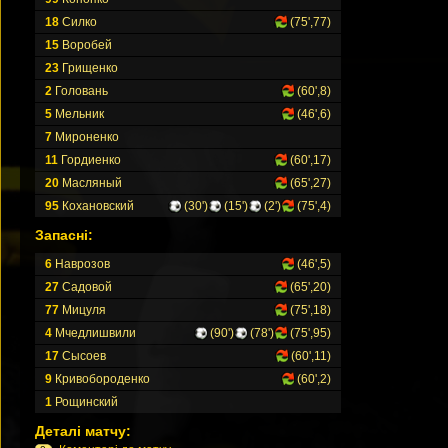
18
Силко
(75',77)
15
Воробей
23
Грищенко
2
Головань
(60',8)
5
Мельник
(46',6)
7
Мироненко
11
Гордиенко
(60',17)
20
Масляный
(65',27)
95
Кохановский
(30')
(15')
(2')
(75',4)
Запасні:
6
Наврозов
(46',5)
27
Садовой
(65',20)
77
Мицуля
(75',18)
4
Мчедлишвили
(90')
(78')
(75',95)
17
Сысоев
(60',11)
9
Кривобороденко
(60',2)
1
Рощинский
Деталі матчу: