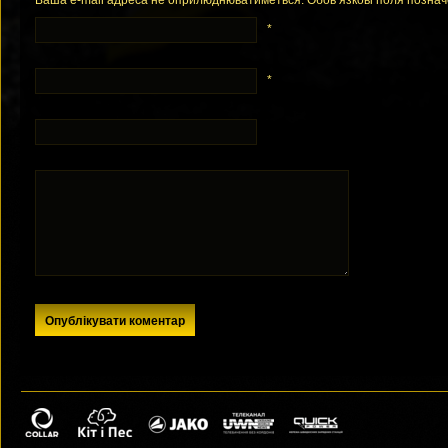
Ваша e-mail адреса не оприлюднюватиметься. Обов’язкові поля позна
*
*