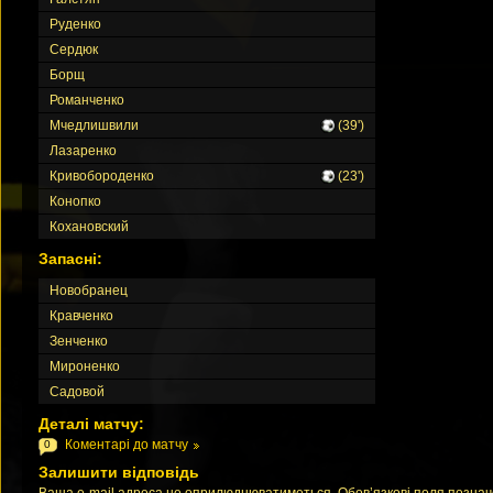
Руденко
Сердюк
Борщ
Романченко
Мчедлишвили
(39')
Лазаренко
Кривобороденко
(23')
Конопко
Кохановский
Запасні:
Новобранец
Кравченко
Зенченко
Мироненко
Садовой
Деталі матчу:
Коментарі до матчу
0
Залишити відповідь