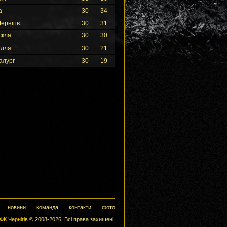
а
30
34
ернігів
30
31
скла
30
30
ілля
30
21
алург
30
19
новини
команда
контакти
фото
ФК Чернігів
© 2008-2026. Всі права захищені.