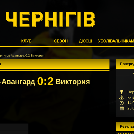
А
КЛУБ
СЕЗОН
ДЮСШ
УБОЛІВАЛЬНИКА
рнигов-Авангард 0:2 Виктория
я
Попере
0:2
-Авангард
Виктория
Пер
Киї
14:
25.
Результ