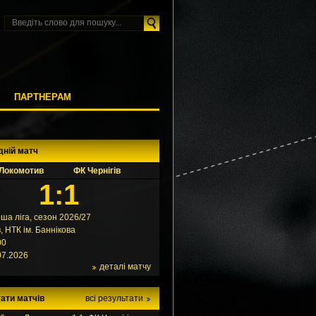
М
ПАРТНЕРАМ
дній матч
Локомотив
ФК Чернігів
1:1
ша ліга, сезон 2026/27
в, НТК ім. Баннікова
00
07.2026
деталі матчу
ати матчів
всі результати