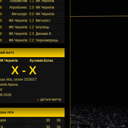
26
Локомотив
1:1
ФК Чернігів
26
Агробізнес
1:0
ФК Чернігів
26
Металург
0:0
ФК Чернігів
26
ФК Чернігів
1:2
Металіст
26
ФК Чернігів
1:2
Інгулець
26
ФК Чернігів
1:3
Динамо К
26
ФК Чернігів
2:2
Чорноморець
ний матч
ФК Чернігів
Куликів-Білка
X - X
ша ліга, сезон 2026/27
нігів-Арена
00
08.2026
деталі матчу
рша ліга
орія
30
36
СА
30
36