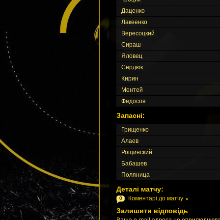
Даценко
Лакеенко
Вересоцкий
Сираш
Яловец
Сердюк
Кирин
Ментей
Федосов
Запасні:
Грищенко
Алаев
Рощинский
Бабашев
Поляница
Деталі матчу:
Коментарі до матчу
0
Залишити відповідь