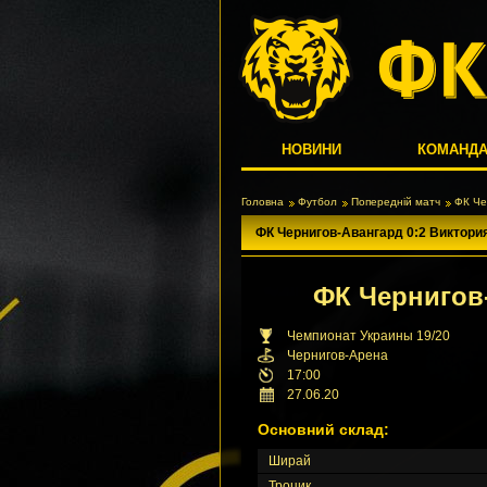
НОВИНИ
КОМАНД
Головна
Футбол
Попередній матч
ФК Че
ФК Чернигов-Авангард 0:2 Виктори
ФК Чернигов
Чемпионат Украины 19/20
Чернигов-Арена
17:00
27.06.20
Основний склад:
Ширай
Троцик