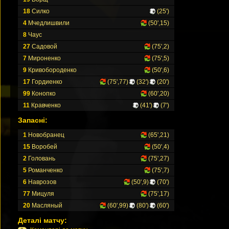
18
Силко
(25')
4
Мчедлишвили
(50',15)
8
Чаус
27
Садовой
(75',2)
7
Мироненко
(75',5)
9
Кривобороденко
(50',6)
17
Гордиенко
(75',77)
(32')
(20')
99
Конопко
(60',20)
11
Кравченко
(41')
(7')
Запасні:
1
Новобранец
(65',21)
15
Воробей
(50',4)
2
Головань
(75',27)
5
Романченко
(75',7)
6
Наврозов
(50',9)
(70')
77
Мицуля
(75',17)
20
Масляный
(60',99)
(80')
(60')
Деталі матчу: