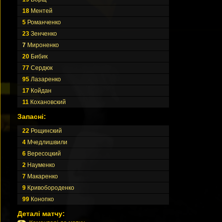
18
Ментей
5
Романченко
23
Зенченко
7
Мироненко
20
Бибик
77
Сердюк
95
Лазаренко
17
Койдан
11
Кохановский
Запасні:
22
Рощинский
4
Мчедлишвили
6
Вересоцкий
2
Науменко
7
Макаренко
9
Кривобороденко
99
Конопко
Деталі матчу: