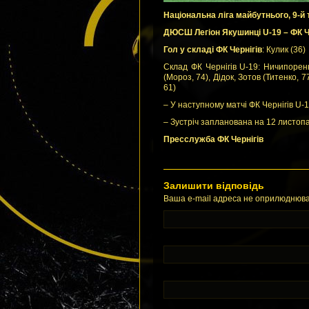
Національна ліга майбутнього, 9-й 
ДЮСШ Легіон Якушинці U-19 – ФК Чер
Гол у складі ФК Чернігів
: Кулик (36)
Склад ФК Чернігів U-19: Ничипоренк
(Мороз, 74), Дідок, Зотов (Титенко, 7
61)
– У наступному матчі ФК Чернігів U-19
– Зустріч запланована на 12 листоп
Пресслужба ФК Чернігів
Залишити відповідь
Ваша e-mail адреса не оприлюднюва