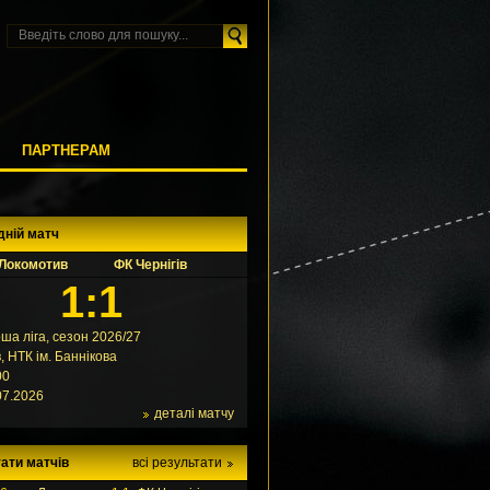
М
ПАРТНЕРАМ
дній матч
Локомотив
ФК Чернігів
1:1
ша ліга, сезон 2026/27
в, НТК ім. Баннікова
00
07.2026
деталі матчу
ати матчів
всі результати