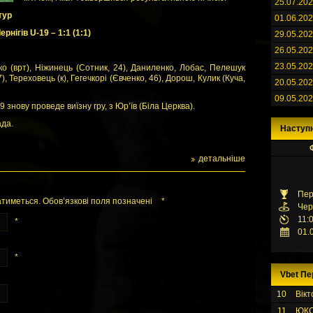
25.07.20
тур
01.06.20
нігів U-19 – 1:1 (1:1)
29.05.20
26.05.20
23.05.20
о (врт), Ніжинець (Сотник, 24), Даниленко, Лобас, Пелешук
7), Тереховець (к), Гегечкорі (Євченко, 46), Дорош, Кулик (Куча,
20.05.20
09.05.20
 знову проведе виїзну гру, з Юр’їв (Біла Церква).
ада.
Наступ
детальніше
Пер
тиметься. Обов’язкові поля позначені
*
Чер
11:
*
01.
*
Vbet Пе
10
Вікт
11
ЮК