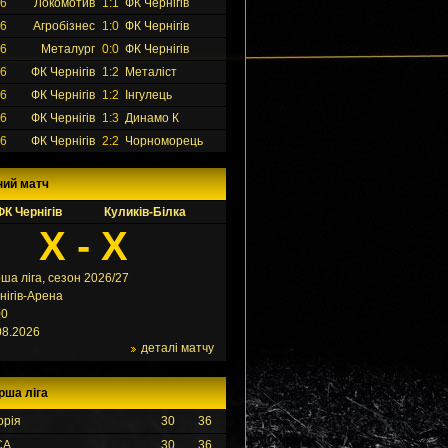
26
Локомотив
1:1
ФК Чернігів
26
Агробізнес
1:0
ФК Чернігів
26
Металург
0:0
ФК Чернігів
26
ФК Чернігів
1:2
Металіст
26
ФК Чернігів
1:2
Інгулець
26
ФК Чернігів
1:3
Динамо К
26
ФК Чернігів
2:2
Чорноморець
ний матч
ФК Чернігів
Куликів-Білка
X - X
ша ліга, сезон 2026/27
нігів-Арена
00
08.2026
деталі матчу
рша ліга
орія
30
36
СА
30
36