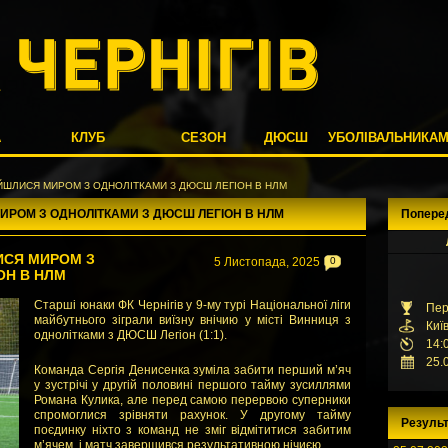
А
КЛУБ
СЕЗОН
ДЮСШ
УБОЛІВАЛЬНИКА
ОЗІЙШЛИСЯ МИРОМ З ОДНОЛІТКАМИ З ДЮСШ ЛЕГІОН В НЛМ
 МИРОМ З ОДНОЛІТКАМИ З ДЮСШ ЛЕГІОН В НЛМ
Попере
ЛИСЯ МИРОМ З
5 Листопада, 2025
0
ОН В НЛМ
Старші юнаки ФК Чернігів у 9-му турі Національної ліги
Пер
майбутнього зіграли виїзну внічию у місті Винниця з
Киї
однолітками з ДЮСШ Легіон (1:1).
14:
25.
Команда Сергія Денисенка зуміла забити перший м’яч
у зустрічі у другій половині першого тайму зусиллями
Романа Кулика, але перед самою перервою суперники
спромоглися зрівняти рахунок. У другому тайму
Результ
поєдинку ніхто з команд не зміг відмітитися забитим
м’ячем, і матч завершився результативною нічиєю.