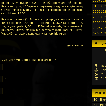
25.07.20
Попереду у команди буде плідний тренувальний процес.
01.06.20
Вже у вівторок, 17 березня, чернігівці зійдуться в кубковому
двобої з Фенікс-Маріуполь на полі Чернігів-Арени. Початок
29.05.20
зустрічі — о 12:00.
26.05.20
Вже цієї пʼятниці (13.03) – стартує продаж квитків. Вартість
23.05.20
квитків: повний – 200 грн, пільговий (для ЗСУ та дітей) – 100
грн, а для учнів ДЮСШ ФК Чернігів – вхід безкоштовний.
20.05.20
Придбати квитки можна від завтра у фан-шопі (ТЦ ЦУМ,
09.05.20
Миру, 49), а також у день матчу на Чернігів-Арені.
Наступ
детальніше
тиметься. Обов’язкові поля позначені
*
Пер
*
Чер
11:
01.
*
Vbet Пе
10
Вікт
11
ЮК