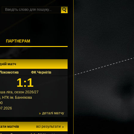
М
ПАРТНЕРАМ
дній матч
Локомотив
ФК Чернігів
1:1
ша ліга, сезон 2026/27
в, НТК ім. Баннікова
00
07.2026
деталі матчу
ати матчів
всі результати