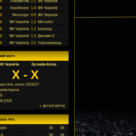
26
Локомотив
1:1
ФК Чернігів
26
Агробізнес
1:0
ФК Чернігів
26
Металург
0:0
ФК Чернігів
26
ФК Чернігів
1:2
Металіст
26
ФК Чернігів
1:2
Інгулець
26
ФК Чернігів
1:3
Динамо К
26
ФК Чернігів
2:2
Чорноморець
ний матч
ФК Чернігів
Куликів-Білка
X - X
ша ліга, сезон 2026/27
нігів-Арена
00
08.2026
деталі матчу
рша ліга
орія
30
36
СА
30
36