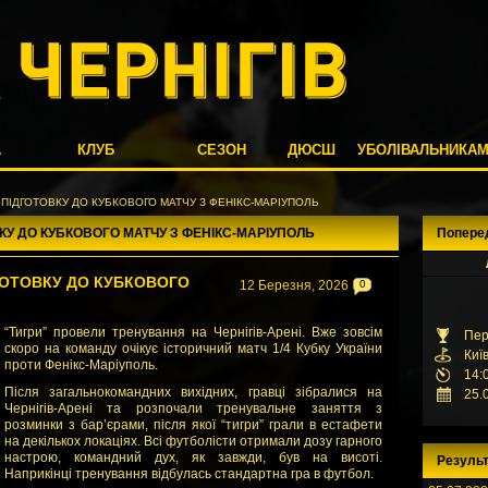
А
КЛУБ
СЕЗОН
ДЮСШ
УБОЛІВАЛЬНИКА
 ПІДГОТОВКУ ДО КУБКОВОГО МАТЧУ З ФЕНІКС-МАРІУПОЛЬ
КУ ДО КУБКОВОГО МАТЧУ З ФЕНІКС-МАРІУПОЛЬ
Попере
ГОТОВКУ ДО КУБКОВОГО
12 Березня, 2026
0
“Тигри” провели тренування на Чернігів-Арені. Вже зовсім
Пер
скоро на команду очікує історичний матч 1/4 Кубку України
Киї
проти Фенікс-Маріуполь.
14:
Після загальнокомандних вихідних, гравці зібралися на
25.
Чернігів-Арені та розпочали тренувальне заняття з
розминки з бар’єрами, після якої “тигри” грали в естафети
на декількох локаціях. Всі футболісти отримали дозу гарного
настрою, командний дух, як завжди, був на висоті.
Результ
Наприкінці тренування відбулась стандартна гра в футбол.