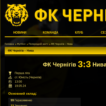
НОВИНИ
КОМАНДА
КЛУБ
СЕ
Головна
Футбол
Попередній матч
ФК Чернігів – Нива
ФК Чернігів – Нива
3:3
ФК Чернігів
Нив
Перша ліга
ст. Юність (Чернігів)
13:00
19.05.24
Основний склад:
99
Герасименко
23
Зенченко