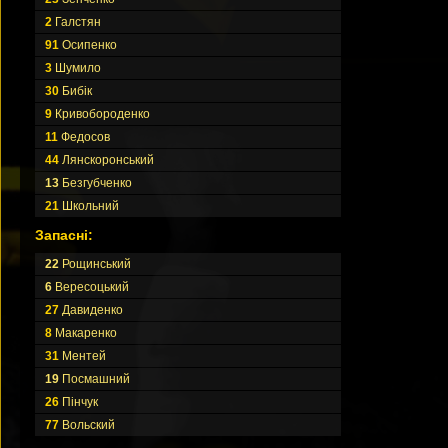
2
Галстян
91
Осипенко
3
Шумило
30
Бибік
9
Кривобороденко
11
Федосов
44
Лянскоронський
13
Безгубченко
21
Школьний
Запасні:
22
Рощинський
6
Вересоцький
27
Давиденко
8
Макаренко
31
Ментей
19
Посмашний
26
Пінчук
77
Вольский