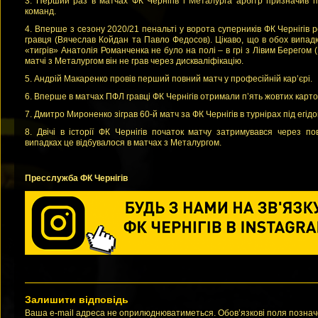
3. Перший раз в матчах ФК Чернігів і Металурга арбітр призначив пе
команд.
4. Вперше з сезону 2020/21 пенальті у ворота суперників ФК Чернігів 
гравця (Вячеслав Койдан та Павло Федосов). Цікаво, що в обох випад
«тигрів» Анатолія Романченка не було на полі – в грі з Лівим Берегом (1
матчі з Металургом він не грав через дискваліфікацію.
5. Андрій Макаренко провів перший повний матч у професійній кар’єрі.
6. Вперше в матчах ПФЛ гравці ФК Чернігів отримали п’ять жовтих карто
7. Дмитро Мироненко зіграв 60-й матч за ФК Чернігів в турнірах під егід
8. Двічі в історії ФК Чернігів початок матчу затримувався через по
випадках це відбувалося в матчах з Металургом.
Пресслужба ФК Чернігів
Залишити відповідь
Ваша e-mail адреса не оприлюднюватиметься. Обов’язкові поля позна