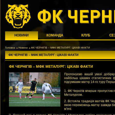
НОВИНИ
КОМАНДА
КЛУБ
СЕ
Головна
Новини
ФК ЧЕРНІГІВ – МФК МЕТАЛУРГ: ЦІКАВІ ФАКТИ
ФК ЧЕРНІГІВ – МФК МЕТАЛУРГ: ЦІКАВІ ФАКТИ
ФК ЧЕРНІГІВ – МФК МЕТАЛУРГ: ЦІКАВІ ФАКТИ
Пропонуємо вашій увазі добірку
найбільш цікавих статистичних ф
підсумками матчу 14-го туру Першої
1. ФК Чернігів вперше пропустив 
Металургом.
2. Встояла традиція матчів ФК Черн
якою переможець матчу завжди бе
м’ячі.