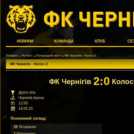
НОВИНИ
КОМАНДА
КЛУБ
СЕ
Головна
Футбол
Попередній матч
ФК Чернігів – Колос-2
ФК Чернігів – Колос-2
2:0
ФК Чернігів
Колос
Друга ліга
Чернігів-Арена
12:00
18.05.25
Основний склад:
35
Татаренко
7
Мироненко