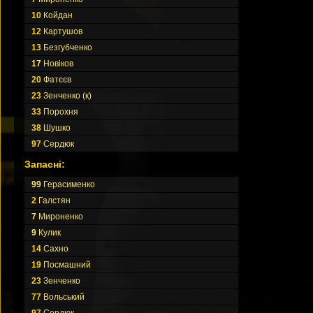
10
Койдан
12
Картушов
13
Безгубченко
17
Новіков
20
Фатєєв
23
Зенченко (к)
33
Порохня
38
Шушко
97
Сердюк
Запасні:
99
Герасименко
2
Галстян
7
Мироненко
9
Кулик
14
Сахно
19
Посмашний
23
Зенченко
77
Вольський