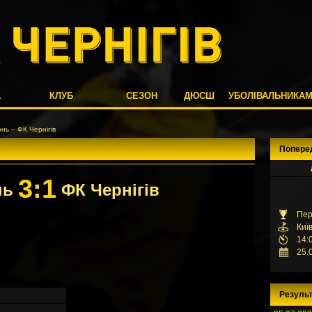
А
КЛУБ
СЕЗОН
ДЮСШ
УБОЛІВАЛЬНИКА
нь – ФК Чернігів
Попере
3:1
нь
ФК Чернігів
Пер
Киї
14:
25.
Результ