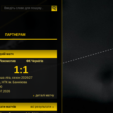
М
ПАРТНЕРАМ
дній матч
Локомотив
ФК Чернігів
1:1
ша ліга, сезон 2026/27
в, НТК ім. Баннікова
00
07.2026
деталі матчу
ати матчів
всі результати