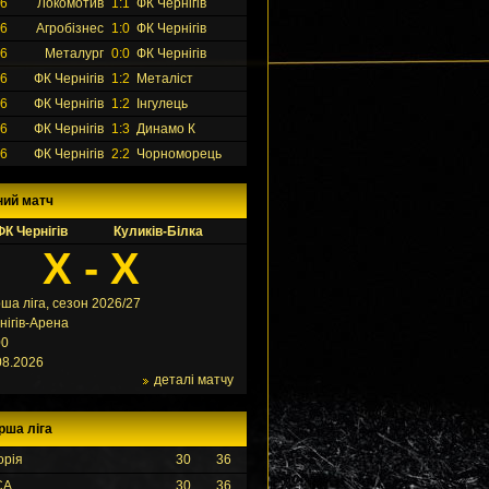
26
Локомотив
1:1
ФК Чернігів
26
Агробізнес
1:0
ФК Чернігів
26
Металург
0:0
ФК Чернігів
26
ФК Чернігів
1:2
Металіст
26
ФК Чернігів
1:2
Інгулець
26
ФК Чернігів
1:3
Динамо К
26
ФК Чернігів
2:2
Чорноморець
ний матч
ФК Чернігів
Куликів-Білка
X - X
ша ліга, сезон 2026/27
нігів-Арена
00
08.2026
деталі матчу
рша ліга
орія
30
36
СА
30
36