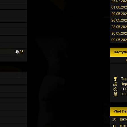
25.07.20
01.06.20
29.05.20
26.05.20
23.05.20
20.05.20
09.05.20
35'
Наступ
Пер
Чер
11:
01.
Vbet Пе
10
Вікт
11
ЮК