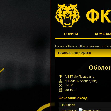
НОВИНИ
КОМАНД
Головна
Футбол
Попередній матч
Оболо
Оболонь – ФК Чернігів
Оболо
VBET UA Перша ліга
"Оболонь-Арена"(Київ)
14:00
30.10.22
Основний склад:
35
Ширай
17
Сердюк
64