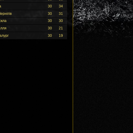
а
30
34
ернігів
30
31
скла
30
30
ілля
30
21
алург
30
19