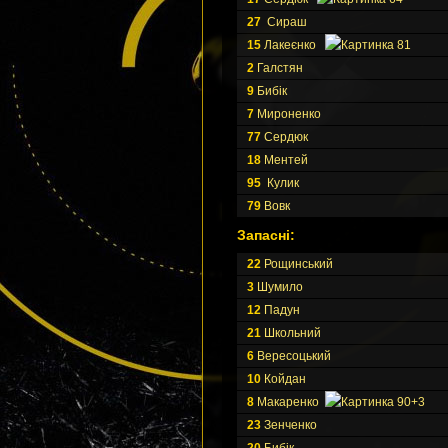
27
Сираш
15
Лакеєнко
81
2
Галстян
9
Бибік
7
Мироненко
77
Сердюк
18
Ментей
95
Кулик
79
Вовк
Запасні:
22
Рощинський
3
Шумило
12
Падун
21
Школьний
6
Вересоцький
10
Койдан
8
Макаренко
90+3
23
Зенченко