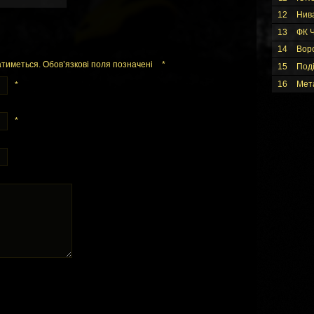
12
Нив
13
ФК Ч
14
Вор
тиметься. Обов’язкові поля позначені
*
15
Под
16
Мет
*
*