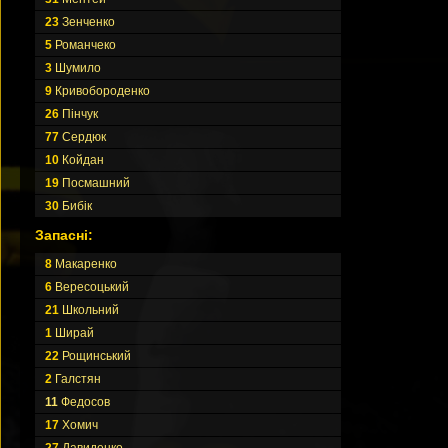
23
Зенченко
5
Романчеко
3
Шумило
9
Кривобороденко
26
Пінчук
77
Сердюк
10
Койдан
19
Посмашний
30
Бибік
Запасні:
8
Макаренко
6
Вересоцький
21
Школьний
1
Ширай
22
Рощинський
2
Галстян
11
Федосов
17
Хомич