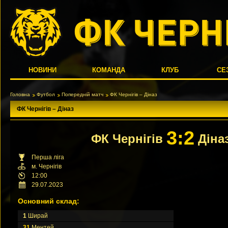
НОВИНИ
КОМАНДА
КЛУБ
СЕ
Головна
Футбол
Попередній матч
ФК Чернігів – Діназ
ФК Чернігів – Діназ
3:2
ФК Чернігів
Діна
Перша ліга
м. Чернігів
12:00
29.07.2023
Основний склад:
1
Ширай
31
Ментей