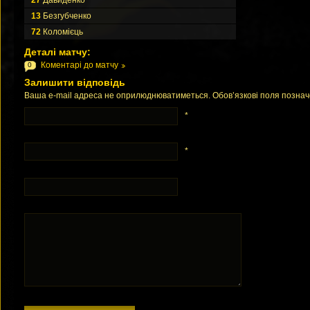
27
Давиденко
13
Безгубченко
72
Коломієць
Деталі матчу:
Коментарі до матчу
0
Залишити відповідь
Ваша e-mail адреса не оприлюднюватиметься. Обов’язкові поля позна
*
*