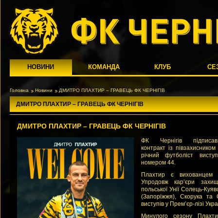
НОВИНИ
КОМАНДА
КЛУБ
СЕ
Головна
Новини
ДМИТРО ПЛАХТИР – ГРАВЕЦЬ ФК ЧЕРНІГІВ
ДМИТРО ПЛАХТИР – ГРАВЕЦЬ ФК ЧЕРНІГІВ
ДМИТРО ПЛАХТИР – ГРАВЕЦЬ ФК ЧЕРНІГІВ
ФК Чернігів підписав
контракт із півзахиснико
річний футболіст висту
номером 44.
Плахтир є вихованцем з
Упродовж кар’єри захищ
польської Унії Солець-Куяв
(Запоріжжя), Скорука та
виступів у Прем’єр-лізі Укра
Минулого сезону Плахти