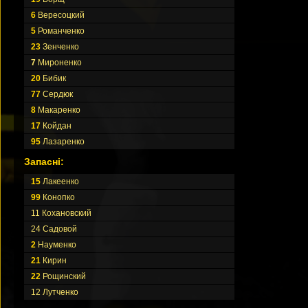
6
Вересоцкий
5
Романченко
23
Зенченко
7
Мироненко
20
Бибик
77
Сердюк
8
Макаренко
17
Койдан
95
Лазаренко
Запасні:
15
Лакеенко
99
Конопко
11 Кохановский
24 Садовой
2
Науменко
21
Кирин
22
Рощинский
12 Лутченко