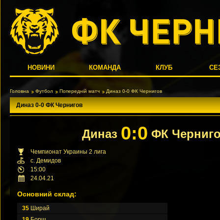
НОВИНИ
КОМАНДА
КЛУБ
СЕ
Головна
Футбол
Попередній матч
Диназ 0-0 ФК Чернигов
Диназ 0-0 ФК Чернигов
0:0
Диназ
ФК Черниг
Чемпионат Украины 2 лига
с. Демидов
15:00
24.04.21
Основний склад:
35
Ширай
19
Борщ