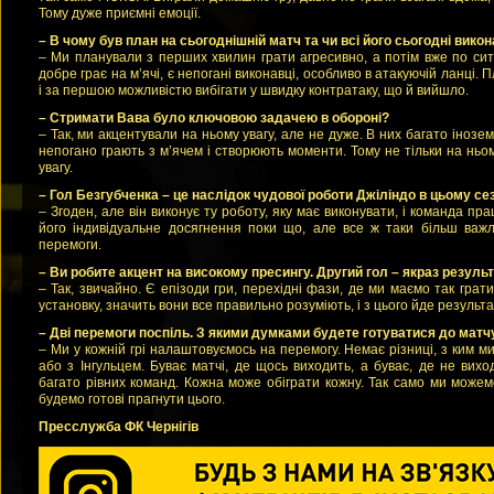
Тому дуже приємні емоції.
– В чому був план на сьогоднішній матч та чи всі його сьогодні вико
– Ми планували з перших хвилин грати агресивно, а потім вже по сит
добре грає на м’ячі, є непогані виконавці, особливо в атакуючій ланці.
і за першою можливістю вибігати у швидку контратаку, що й вийшло.
– Стримати Вава було ключовою задачею в обороні?
– Так, ми акцентували на ньому увагу, але не дуже. В них багато інозем
непогано грають з м’ячем і створюють моменти. Тому не тільки на ньом
увагу.
– Гол Безгубченка – це наслідок чудової роботи Джіліндо в цьому сез
– Згоден, але він виконує ту роботу, яку має виконувати, і команда пр
його індивідуальне досягнення поки що, але все ж таки більш важ
перемоги.
– Ви робите акцент на високому пресингу. Другий гол – якраз резуль
– Так, звичайно. Є епізоди гри, перехідні фази, де ми маємо так грати
установку, значить вони все правильно розуміють, і з цього йде результа
– Дві перемоги поспіль. З якими думками будете готуватися до матч
– Ми у кожній грі налаштовуємось на перемогу. Немає різниці, з ким 
або з Інгульцем. Буває матчі, де щось виходить, а буває, де не виход
багато рівних команд. Кожна може обіграти кожну. Так само ми можем
будемо готові прагнути цього.
Пресслужба ФК Чернігів