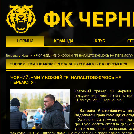
НОВИНИ
КОМАНДА
КЛУБ
СЕ
Головна
Новини
ЧОРНИЙ: «МИ У КОЖНІЙ ГРІ НАЛАШТОВУЄМОСЬ НА ПЕРЕМОГУ»
ЧОРНИЙ: «МИ У КОЖНІЙ ГРІ НАЛАШТОВУЄМОСЬ НА ПЕРЕМОГУ»
ЧОРНИЙ: «МИ У КОЖНІЙ ГРІ НАЛАШТОВУЄМОСЬ НА
ПЕРЕМОГУ»
Головний тренер ФК Чернігів
підсумки переможного матчу про
11-му турі VBET Першої ліги.
– Валерію Анатолійовичу, ві
Задоволені грою команди сьогод
– Задоволений, тому що виграли,
гру. Було досить складно фізичн
третій день. Третя гра поспіль, ал
так само і ЮКСА. Виграли домашню гру, давно не грали взагалі вдома,