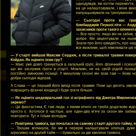
однодумців, які хотіли перемогти, 
на це налаштовували, і вони вик
напрацьовували на тренуваннях.
— Сьогодні проти вас гра
бомбардирів Першої ліги — Андр
захисників проти такого опонент
— Все просто: якщо він не забив, 
добре. Ми акцентували на ньому
Знали про його швидкість, про нац
все можливе, щоб нівелювати цю п
— У старті вийшов Максим Сердюк, а після тривалої травми пове
Койдан. Як оціните їхню гру?
— Макс уже довго тренується в загальній групі, його фізичний і психол
що він заслужив грати в старті. Можливо, не на своїй рідній позиці
постійно змінюємо позиції. У минулому сезоні він грав там — йому н
добре сьогодні відіграв.
А Слава — це перший його вихід після травми. Поки що десять хвилин
покращить фізичні кондиції і буде грати більше.
— Як оціните шедевральний гол зі штрафного від Дмитра Мироненк
окремо?
— Це фантастика. Є такі люди, з якими нічого не треба додатково від
просто є. Хотілося б частіше, але один-два м’ячі за сезон він забива
повторити. Тут я тільки аплодую.
— Повітряна тривога, що почалася на самому старті другого тайму, 
— Трошки вплинула, бо ми в перерві налаштували хлопців дуже
агресивно на другий тайм — і буквально за дві хвилини тривога.