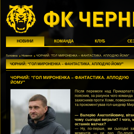
НОВИНИ
КОМАНДА
КЛУБ
СЕ
Головна
Новини
ЧОРНИЙ: “ГОЛ МИРОНЕНКА – ФАНТАСТИКА. АПЛОДУЮ ЙОМУ”
ЧОРНИЙ: “ГОЛ МИРОНЕНКА – ФАНТАСТИКА. АПЛОДУЮ ЙОМУ”
ЧОРНИЙ: “ГОЛ МИРОНЕНКА – ФАНТАСТИКА. АПЛОДУЮ
ЙОМУ”
Після перемоги над Прикарпатт
пояснив, за рахунок чого команда 
захисників проти Хоми, повернен
та прокоментував гол-шедевр Мир
— Валерію Анатолійовичу, віта
чому сьогодні виграли? І чого,
останніх матчах?
— Ну, по-перше, ми сьогодні з
моментів — це раз. По-друге