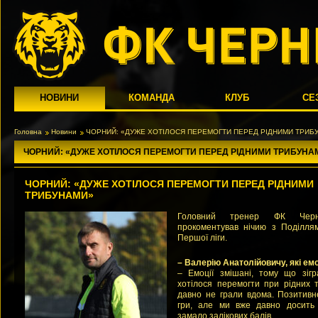
НОВИНИ
КОМАНДА
КЛУБ
СЕ
Головна
Новини
ЧОРНИЙ: «ДУЖЕ ХОТІЛОСЯ ПЕРЕМОГТИ ПЕРЕД РІДНИМИ ТРИБ
ЧОРНИЙ: «ДУЖЕ ХОТІЛОСЯ ПЕРЕМОГТИ ПЕРЕД РІДНИМИ ТРИБУНА
ЧОРНИЙ: «ДУЖЕ ХОТІЛОСЯ ПЕРЕМОГТИ ПЕРЕД РІДНИМИ
ТРИБУНАМИ»
Головний тренер ФК Черн
прокоментував нічию з Поділлям
Першої ліги.
– Валерію Анатолійовичу, які емо
– Емоції змішані, тому що зіг
хотілося перемогти при рідних 
давно не грали вдома. Позитивн
гри, але ми вже давно досить 
замало залікових балів.