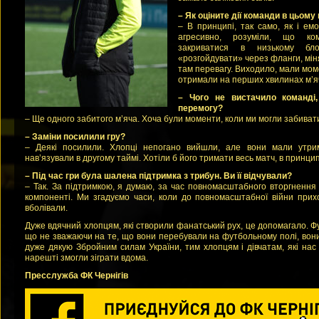
– Як оціните дії команди в цьому
– В принципі, так само, як і ем
агресивно, розуміли, що ко
закриватися в низькому бло
«розгойдувати» через фланги, мі
там перевагу. Виходило, мали мом
отримали на перших хвилинах м’яч
– Чого не вистачило команді
перемогу?
– Ще одного забитого м’яча. Хоча були моменти, коли ми могли забиват
– Заміни посилили гру?
– Деякі посилили. Хлопці непогано вийшли, але вони мали утри
нав’язували в другому таймі. Хотіли б його тримати весь матч, в принци
– Під час гри була шалена підтримка з трибун. Ви її відчували?
– Так. За підтримкою, я думаю, за час повномасштабного вторгнення
компоненті. Ми згадуємо часи, коли до повномасштабної війни при
вболівали.
Дуже вдячний хлопцям, які створили фанатський рух, це допомагало. Фу
що не зважаючи на те, що вони перебували на футбольному полі, вони 
дуже дякую Збройним силам України, тим хлопцям і дівчатам, які нас
нарешті змогли зіграти вдома.
Пресслужба ФК Чернігів