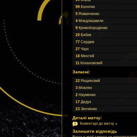
99
Конопко
5
Романченко
4
Мчедлишвили
9
Кривобороденко
20
Бибик
77
Сердюк
27
Чаус
18
Ментей
11
Кохановский
Запасні:
22
Рощинский
3
Мовлян
2
Науменко
17
Дедух
23
Зенченко
Деталі матчу:
Коментарі до матчу
0
Залишити відповідь