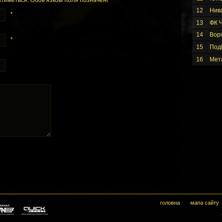
тиметься. Обов’язкові поля позначені
*
12
Нив
*
13
ФК Ч
14
Вор
*
15
Под
16
Мет
головна
мапа сайту