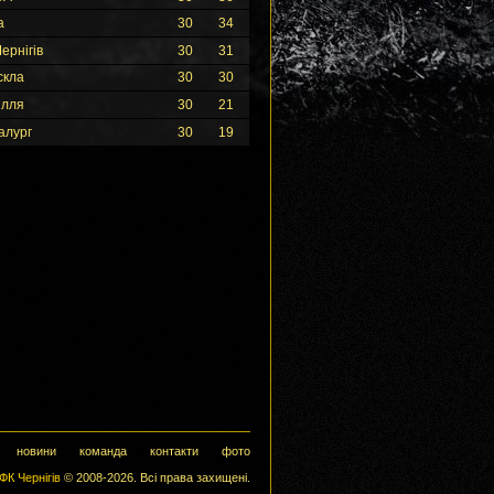
а
30
34
ернігів
30
31
скла
30
30
ілля
30
21
алург
30
19
новини
команда
контакти
фото
ФК Чернігів
© 2008-2026. Всі права захищені.