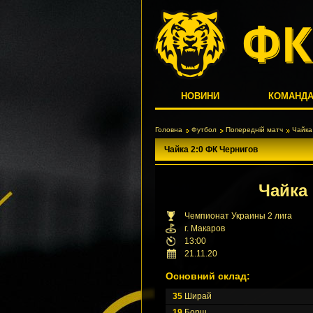
НОВИНИ
КОМАНД
Головна
Футбол
Попередній матч
Чайка
Чайка 2:0 ФК Чернигов
Чайка
Чемпионат Украины 2 лига
г. Макаров
13:00
21.11.20
Основний склад:
35
Ширай
19
Борщ