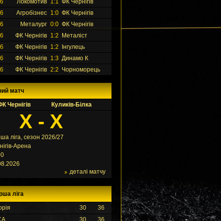
26
Локомотив
1:1
ФК Чернігів
26
Агробізнес
1:0
ФК Чернігів
26
Металург
0:0
ФК Чернігів
26
ФК Чернігів
1:2
Металіст
26
ФК Чернігів
1:2
Інгулець
26
ФК Чернігів
1:3
Динамо К
26
ФК Чернігів
2:2
Чорноморець
ний матч
ФК Чернігів
Куликів-Білка
X - X
ша ліга, сезон 2026/27
нігів-Арена
00
08.2026
деталі матчу
рша ліга
орія
30
36
СА
30
36