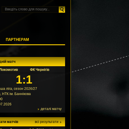
М
ПАРТНЕРАМ
дній матч
Локомотив
ФК Чернігів
1:1
ша ліга, сезон 2026/27
в, НТК ім. Баннікова
00
07.2026
деталі матчу
ати матчів
всі результати