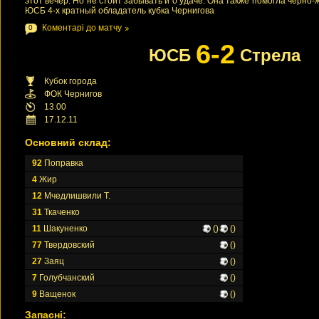
этот вечер. Но не стоит забывать и о удаче. Она также помогла черно-ж
ЮСБ 4-х кратный обладатель кубка Чернигова
Коментарі до матчу
0
6-2
ЮСБ
Стрела
Кубок города
ФОК Чернигов
13.00
17.12.11
Основний склад:
92
Поправка
4
Жир
12
Мчедлишвили Т.
31
Ткаченко
11
Шакуненко
()
()
77
Твердовский
()
27
Заяц
()
7
Голубчанский
()
9
Ващенок
()
Запасні: