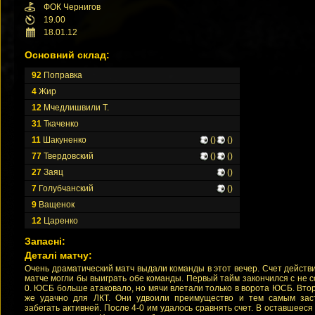
ФОК Чернигов
19.00
18.01.12
Основний склад:
92
Поправка
4
Жир
12
Мчедлишвили Т.
31
Ткаченко
11
Шакуненко
()
()
77
Твердовский
()
()
27
Заяц
()
7
Голубчанский
()
9
Ващенок
12
Царенко
Запасні:
Деталі матчу:
Очень драматический матч выдали команды в этот вечер. Счет действи
матче могли бы выиграть обе команды. Первый тайм закончился с не с
0. ЮСБ больше атаковало, но мячи влетали только в ворота ЮСБ. Вто
же удачно для ЛКТ. Они удвоили преимущество и тем самым за
забегать активней. После 4-0 им удалось сравнять счет. В оставшееся