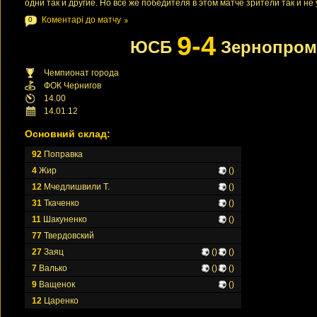
одни так и другие. Но все же победителя в этом матче зрители так и не
Коментарі до матчу
0
9-4
ЮСБ
Зернопром
Чемпионат города
ФОК Чернигов
14.00
14.01.12
Основний склад:
92
Поправка
4
Жир
()
12
Мчедлишвили Т.
()
31
Ткаченко
()
11
Шакуненко
()
77
Твердовский
27
Заяц
()
()
7
Валько
()
()
9
Ващенок
()
12
Царенко