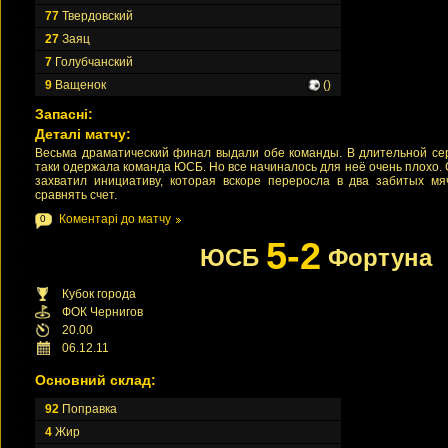
77
Твердовский
27
Заяц
7
Голубчанский
9
Ващенок
()
Запасні:
Деталі матчу:
Весьма драматический финал выдали обе команды. В длительной сер
таки одержала команда ЮСБ. Но все начиналось для неё очень плохо. 
захватил инициативу, которая вскоре переросла в два забитых 
сравнять счет.
Коментарі до матчу
0
5-2
ЮСБ
Фортуна
Кубок города
ФОК Чернигов
20.00
06.12.11
Основний склад:
92
Поправка
4
Жир