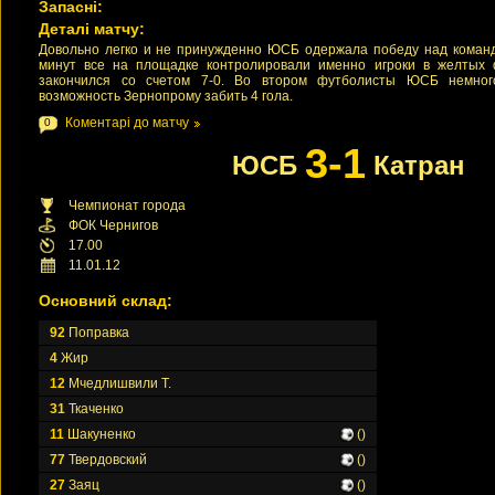
Запасні:
Деталі матчу:
Довольно легко и не принужденно ЮСБ одержала победу над коман
минут все на площадке контролировали именно игроки в желтых 
закончился со счетом 7-0. Во втором футболисты ЮСБ немног
возможность Зернопрому забить 4 гола.
Коментарі до матчу
0
3-1
ЮСБ
Катран
Чемпионат города
ФОК Чернигов
17.00
11.01.12
Основний склад:
92
Поправка
4
Жир
12
Мчедлишвили Т.
31
Ткаченко
11
Шакуненко
()
77
Твердовский
()
27
Заяц
()