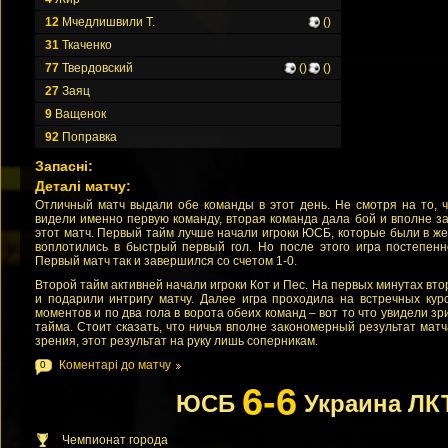
12
Мчедлишвили Т.
()
31
Ткаченко
77
Твердовский
()
()
27
Заяц
9
Ващенок
92
Поправка
Запасні:
Деталі матчу:
Отличный матч выдали обе команды в этот день. Не смотря на то, 
видели именно первую команду, вторая команда дала бой и вполне з
этот матч. Первый тайм лучше начали игроки ЮСБ, которые были в ж
воплотились в быстрый первый гол. Но после этого игра постепенн
Первый матч так и завершился со счетом 1-0.
Второй тайм активней начали игроки Кот и Пес. На первых минутах вто
и подарили интригу матчу. Далее игра проходила на встречных кур
моментов и по два гола в ворота обеих команд – вот то что увидели зр
тайма. Стоит сказать, что ничья вполне закономерный результат матч
зрения, этот результат на руку лишь соперникам.
Коментарі до матчу
0
6-6
ЮСБ
Украина ЛК
Чемпионат города