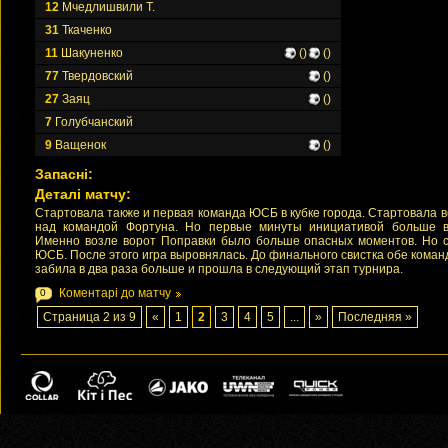
12
Мчедлишвили Т.
31
Ткаченко
11
Шакуненко
()
()
77
Твердовский
()
27
Заяц
()
7
Голубчанский
9
Ващенок
()
Запасні:
Деталі матчу:
Стартовала также и первая команда ЮСБ в кубке города. Стартовала 
над командой Фортуна. Но первые минуты инициативой больше в
Именно возле ворот Поправки было больше опасных моментов. Но 
ЮСБ. После этого игра выровнялась. До финального свистка обе кома
забила в два раза больше и прошла в следующий этап турнира.
Коментарі до матчу
0
Страница 2 из 9
«
1
2
3
4
5
...
»
Последняя »