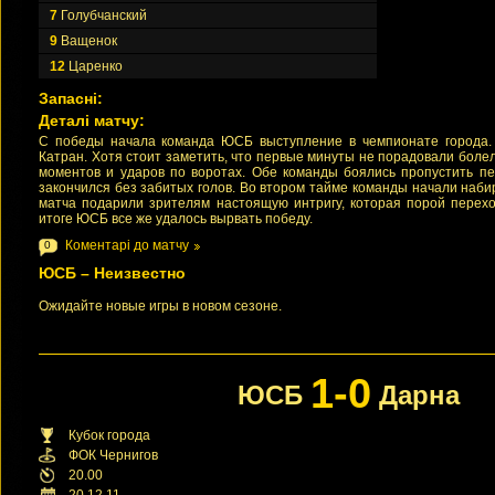
7
Голубчанский
9
Ващенок
12
Царенко
Запасні:
Деталі матчу:
С победы начала команда ЮСБ выступление в чемпионате города.
Катран. Хотя стоит заметить, что первые минуты не порадовали бол
моментов и ударов по воротах. Обе команды боялись пропустить пе
закончился без забитых голов. Во втором тайме команды начали наби
матча подарили зрителям настоящую интригу, которая порой перехо
итоге ЮСБ все же удалось вырвать победу.
Коментарі до матчу
0
ЮСБ – Неизвестно
Ожидайте новые игры в новом сезоне.
1-0
ЮСБ
Дарна
Кубок города
ФОК Чернигов
20.00