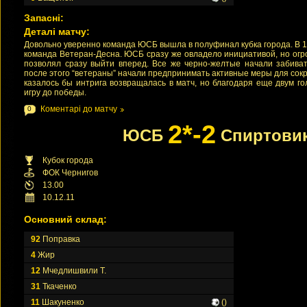
Запасні:
Деталі матчу:
Довольно уверенно команда ЮСБ вышла в полуфинал кубка города. В 
команда Ветеран-Десна. ЮСБ сразу же овладело инициативой, но ог
позволял сразу выйти вперед. Все же черно-желтые начали забиват
после этого “ветераны” начали предпринимать активные меры для со
казалось бы интрига возвращалась в матч, но благодаря еще двум 
игру до победы.
Коментарі до матчу
0
2*-2
ЮСБ
Спиртови
Кубок города
ФОК Чернигов
13.00
10.12.11
Основний склад:
92
Поправка
4
Жир
12
Мчедлишвили Т.
31
Ткаченко
11
Шакуненко
()