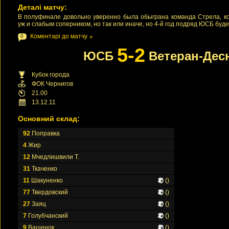
Деталі матчу:
В полуфинале довольно уверенно была обыграна команда Стрела, ко
уж и слабым соперником, но так или иначе, но 4-й год подряд ЮСБ буде
Коментарі до матчу
0
5-2
ЮСБ
Ветеран-Дес
Кубок города
ФОК Чернигов
21.00
13.12.11
Основний склад:
92
Поправка
4
Жир
12
Мчедлишвили Т.
31
Ткаченко
11
Шакуненко
()
77
Твердовский
()
27
Заяц
()
7
Голубчанский
()
9
Ващенок
()