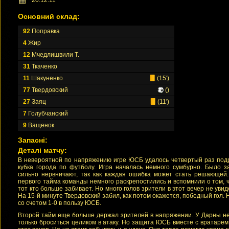
20.12.11
Основний склад:
92
Поправка
4
Жир
12
Мчедлишвили Т.
31
Ткаченко
11
Шакуненко
(15')
77
Твердовский
()
27
Заяц
(11')
7
Голубчанский
9
Ващенок
Запасні:
Деталі матчу:
В невероятной по напряжению игре ЮСБ удалось четвертый раз подр
кубка города по футболу. Игра началась немного сумбурно. Было з
сильно нервничают, так как каждая ошибка может стать решающей
первого тайма команды немного раскрепостились и вспомнили о том, 
тот кто больше забивает. Но много голов зрители в этот вечер не увид
На 15-й минуте Твердовский забил, как потом окажется, победный гол
со счетом 1-0 в пользу ЮСБ.
Второй тайм еще больше держал зрителей в напряжении. У Дарны не
только броситься целиком в атаку. Но защита ЮСБ вместе с вратарем