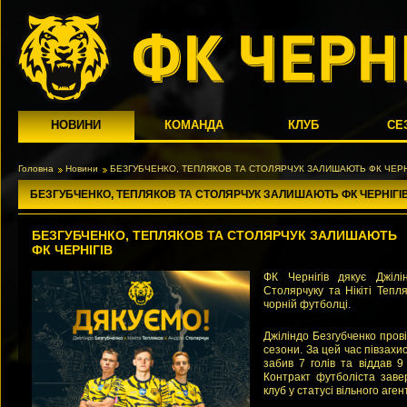
НОВИНИ
КОМАНДА
КЛУБ
СЕ
Головна
Новини
БЕЗГУБЧЕНКО, ТЕПЛЯКОВ ТА СТОЛЯРЧУК ЗАЛИШАЮТЬ ФК ЧЕРН
БЕЗГУБЧЕНКО, ТЕПЛЯКОВ ТА СТОЛЯРЧУК ЗАЛИШАЮТЬ ФК ЧЕРНІГІ
БЕЗГУБЧЕНКО, ТЕПЛЯКОВ ТА СТОЛЯРЧУК ЗАЛИШАЮТЬ
ФК ЧЕРНІГІВ
ФК Чернігів дякує Джілі
Столярчуку та Нікіті Тепл
чорній футболці.
Джіліндо Безгубченко прові
сезони. За цей час півзахис
забив 7 голів та віддав 9
Контракт футболіста заве
клуб у статусі вільного аген