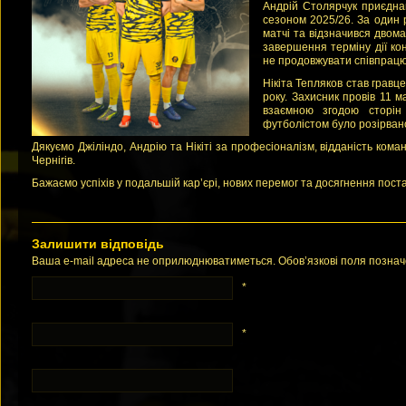
Андрій Столярчук приєдна
сезоном 2025/26. За один р
матчі та відзначився двом
завершення терміну дії ко
не продовжувати співпрацю
Нікіта Тепляков став гравц
року. Захисник провів 11 м
взаємною згодою сторін
футболістом було розірван
Дякуємо Джіліндо, Андрію та Нікіті за професіоналізм, відданість кома
Чернігів.
Бажаємо успіхів у подальшій кар’єрі, нових перемог та досягнення пост
Залишити відповідь
Ваша e-mail адреса не оприлюднюватиметься. Обов’язкові поля позна
*
*