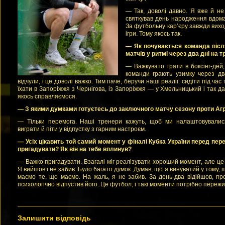
— Так, доволі давно. Я вже й не
святкував день народження вдома, 
За футбольну кар’єру завжди виход
ігри. Тому якось так.
— Як почувається команда після 
матчів у ритмі через два дні на т
— Важкувато грати в боксінг-дей, 
команди грають узимку через дв
відчули, і це доволі важко. Тим паче, беручи наші реалії: сидіти під час
їхати в Запоріжжя з Чернігова, із Запоріжжя — у Хмельницький і так да
якось справляємося.
— З якими думками готуєтесь до заключного матчу сезону проти Аг
— Тільки перемога. Наші тренери кажуть, щоб ми налаштовувалис
виграти й піти у відпустку з гарним настроєм.
— Усіх цікавить той самий момент у фіналі Кубка України перед пере
пригадувати? Як він на тебе вплинув?
— Важко пригадувати. Взагалі міг реалізувати хороший момент, але це
Я вийшов і не забив. Було багато думок. Думав, що я винуватий у тому,
маємо те, що маємо. На жаль, я не забив. За день-два відійшов, пр
психологічно відпустив його. Це футбол, і такі моменти потрібно пережи
Залишити відповідь