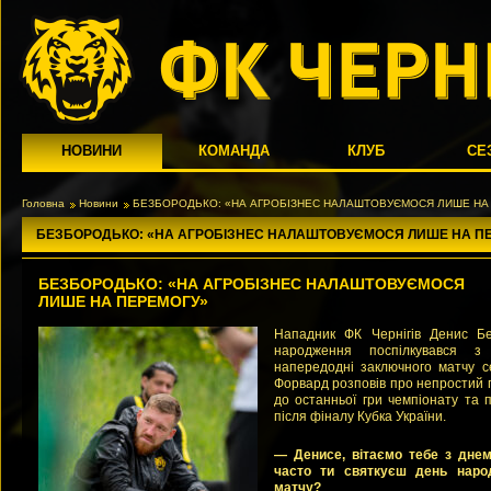
НОВИНИ
КОМАНДА
КЛУБ
СЕ
Головна
Новини
БЕЗБОРОДЬКО: «НА АГРОБІЗНЕС НАЛАШТОВУЄМОСЯ ЛИШЕ НА
БЕЗБОРОДЬКО: «НА АГРОБІЗНЕС НАЛАШТОВУЄМОСЯ ЛИШЕ НА П
БЕЗБОРОДЬКО: «НА АГРОБІЗНЕС НАЛАШТОВУЄМОСЯ
ЛИШЕ НА ПЕРЕМОГУ»
Нападник ФК Чернігів Денис Бе
народження поспілкувався з
напередодні заключного матчу с
Форвард розповів про непростий г
до останньої гри чемпіонату та
після фіналу Кубка України.
— Денисе, вітаємо тебе з днем
часто ти святкуєш день наро
матчу?