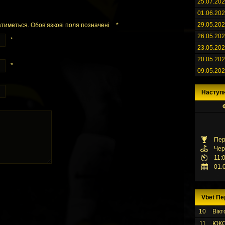
25.07.20
01.06.20
29.05.20
тиметься. Обов’язкові поля позначені
*
26.05.20
*
23.05.20
20.05.20
*
09.05.20
Наступ
Пер
Чер
11:
01.
Vbet Пе
10
Вікт
11
ЮК