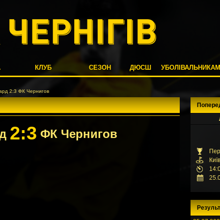
А
КЛУБ
СЕЗОН
ДЮСШ
УБОЛІВАЛЬНИКА
ард 2:3 ФК Чернигов
Попере
2:3
рд
ФК Чернигов
Пер
Киї
14:
25.
Результ