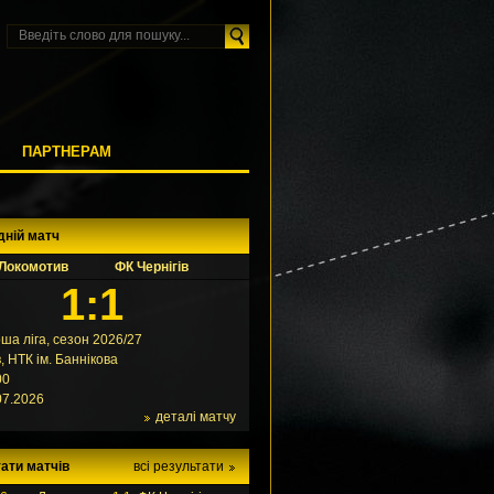
М
ПАРТНЕРАМ
дній матч
Локомотив
ФК Чернігів
1:1
ша ліга, сезон 2026/27
в, НТК ім. Баннікова
00
07.2026
деталі матчу
ати матчів
всі результати