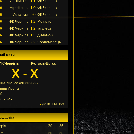
26
Локомотив
1:1
ФК Чернігів
26
Агробізнес
1:0
ФК Чернігів
26
Металург
0:0
ФК Чернігів
26
ФК Чернігів
1:2
Металіст
26
ФК Чернігів
1:2
Інгулець
26
ФК Чернігів
1:3
Динамо К
26
ФК Чернігів
2:2
Чорноморець
ний матч
ФК Чернігів
Куликів-Білка
X - X
ша ліга, сезон 2026/27
нігів-Арена
00
08.2026
деталі матчу
рша ліга
орія
30
36
СА
30
36