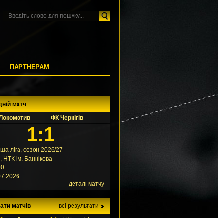
М
ПАРТНЕРАМ
дній матч
Локомотив
ФК Чернігів
1:1
ша ліга, сезон 2026/27
в, НТК ім. Баннікова
00
07.2026
деталі матчу
ати матчів
всі результати