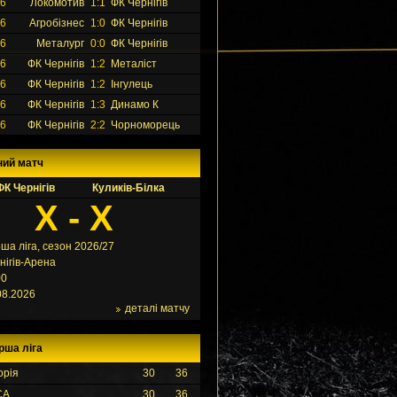
26
Локомотив
1:1
ФК Чернігів
26
Агробізнес
1:0
ФК Чернігів
26
Металург
0:0
ФК Чернігів
26
ФК Чернігів
1:2
Металіст
26
ФК Чернігів
1:2
Інгулець
26
ФК Чернігів
1:3
Динамо К
26
ФК Чернігів
2:2
Чорноморець
ний матч
ФК Чернігів
Куликів-Білка
X - X
ша ліга, сезон 2026/27
нігів-Арена
00
08.2026
деталі матчу
рша ліга
орія
30
36
СА
30
36