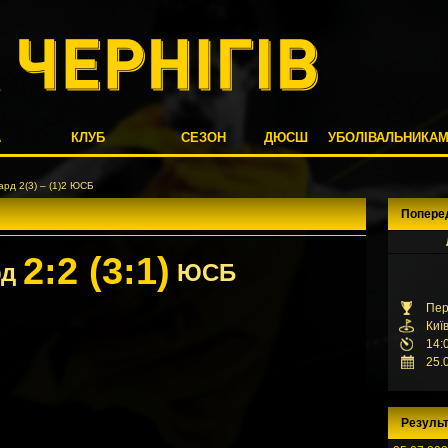
А
КЛУБ
СЕЗОН
ДЮСШ
УБОЛІВАЛЬНИКА
ард 2(3) – (1)2 ЮСБ
Попере
2:2 (3:1)
рд
ЮСБ
Пер
Киї
14:
25.
Результ