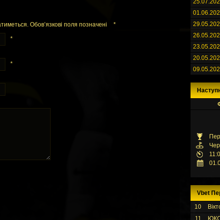
25.07.20
01.06.20
29.05.20
тиметься. Обов’язкові поля позначені
*
26.05.20
*
23.05.20
20.05.20
*
09.05.20
Наступ
Пер
Чер
11:
01.
Vbet Пе
10
Вікт
11
ЮК