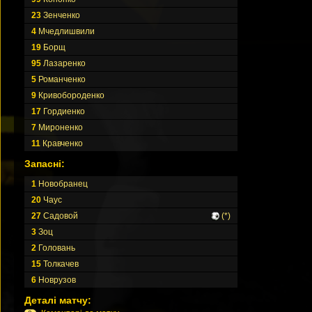
23
Зенченко
4
Мчедлишвили
19
Борщ
95
Лазаренко
5
Романченко
9
Кривобороденко
17
Гордиенко
7
Мироненко
11
Кравченко
Запасні:
1
Новобранец
20
Чаус
27
Садовой
(*)
3
Зоц
2
Головань
15
Толкачев
6
Новрузов
Деталі матчу: