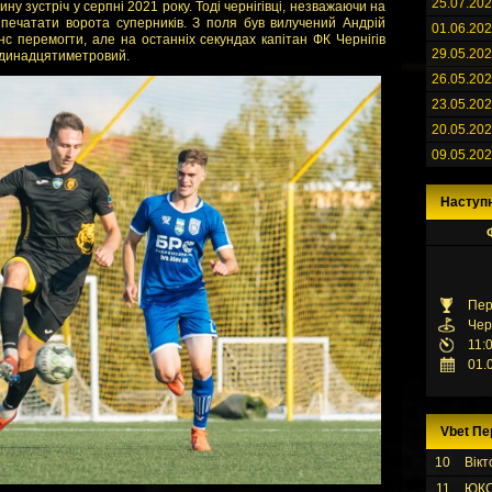
25.07.20
ну зустріч у серпні 2021 року. Тоді чернігівці, незважаючи на
озпечатати ворота суперників. З поля був вилучений Андрій
01.06.20
нс перемогти, але на останніх секундах капітан ФК Чернігів
29.05.20
одинадцятиметровий.
26.05.20
23.05.20
20.05.20
09.05.20
Наступ
Пер
Чер
11:
01.
Vbet Пе
10
Вікт
11
ЮК