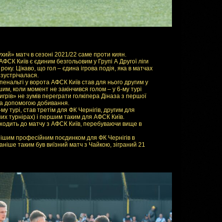
ухий» матч в сезоні 2021/22 саме проти киян.
ФСК Київ є єдиним безгольовим у Групі А Другої ліги
оку. Цікаво, що гол – єдина ігрова подія, яка в матчах
 зустрічалася.
нальті у ворота АФСК Київ став для нього другим у
им, коли момент не закінчився голом – у 6-му турі
игрів» не зумів переграти голкіпера Діназа з першої
за допомогою добивання.
му турі, став третім для ФК Чернігів, другим для
их турнірах) і першим таким для АФСК Київ.
ідходить до матчу з АФСК Київ, перебуваючи вище в
нішим професійним поєдинком для ФК Чернігів в
аніше таким був виїзний матч з Чайкою, зіграний 21