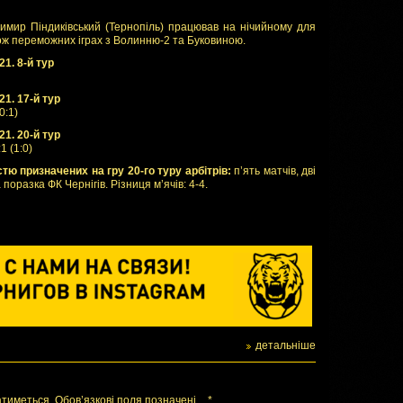
имир Піндиківський (Тернопіль) працював на нічийному для
кож переможних іграх з Волинню-2 та Буковиною.
21. 8-й тур
21. 17-й тур
0:1)
21. 20-й тур
1 (1:0)
тю призначених на гру 20-го туру арбітрів:
п’ять матчів, дві
 поразка ФК Чернігів. Різниця м’ячів: 4-4.
детальніше
тиметься. Обов’язкові поля позначені
*