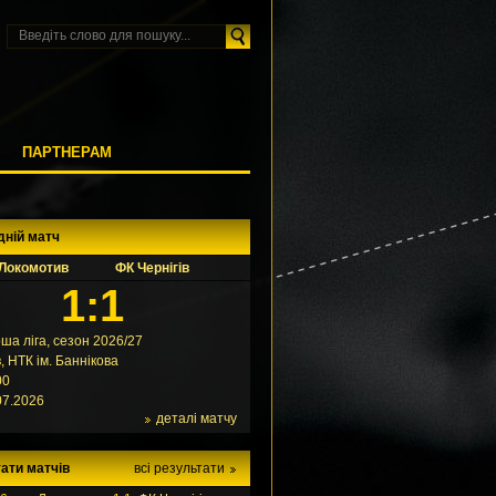
М
ПАРТНЕРАМ
дній матч
Локомотив
ФК Чернігів
1:1
ша ліга, сезон 2026/27
в, НТК ім. Баннікова
00
07.2026
деталі матчу
ати матчів
всі результати