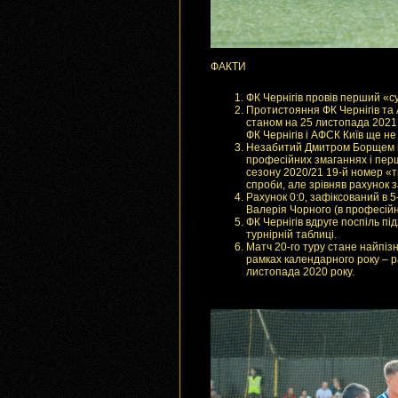
ФАКТИ
ФК Чернігів провів перший «с
Протистояння ФК Чернігів та А
станом на 25 листопада 2021 р
ФК Чернігів і АФСК Київ ще не
Незабитий Дмитром Борщем пе
професійних змаганнях і перш
сезону 2020/21 19-й номер «т
спроби, але зрівняв рахунок 
Рахунок 0:0, зафіксований в 5-
Валерія Чорного (в професійн
ФК Чернігів вдруге поспіль п
турнірній таблиці.
Матч 20-го туру стане найпіз
рамках календарного року – р
листопада 2020 року.