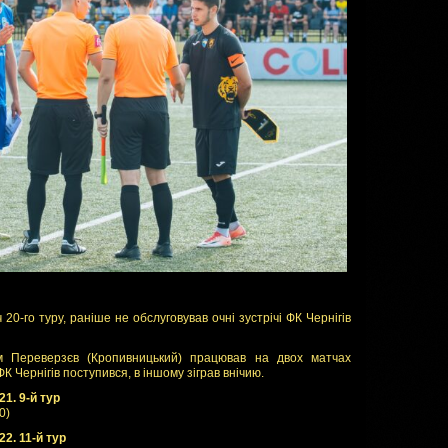
 20-го туру, раніше не обслуговував очні зустрічі ФК Чернігів
м Переверзєв (Кропивницький) працював на двох матчах
К Чернігів поступився, в іншому зіграв внічию.
21. 9-й тур
0)
22. 11-й тур