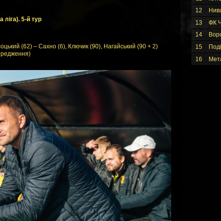
12
Нив
 ліга). 5-й тур
13
ФК Ч
14
Вор
цький (62) – Сахно (6), Ключик (90), Нагайський (90 + 2)
15
Под
ередження)
16
Мет