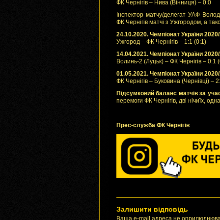
ФК Чернігів – Нива (Вінниця) – 0:0
Інспектор матчу/делегат УАФ Волод
ФК Чернігів матчі з Ужгородом, а та
24.10.2020. Чемпіонат України 2020/
Ужгород – ФК Чернігів – 1:1 (0:1)
14.04.2021. Чемпіонат України 2020/
Волинь-2 (Луцьк) – ФК Чернігів – 0:1 (
01.05.2021. Чемпіонат України 2020/
ФК Чернігів – Буковина (Чернівці) – 2:
Підсумковий баланс матчів за учас
перемоги ФК Чернігів, дві нічиїх, одна
Прес-служба ФК Чернiгiв
Залишити відповідь
Ваша e-mail адреса не оприлюднюва