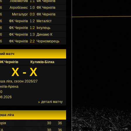
26
Локомотив
1:1
ФК Чернігів
26
Агробізнес
1:0
ФК Чернігів
26
Металург
0:0
ФК Чернігів
26
ФК Чернігів
1:2
Металіст
26
ФК Чернігів
1:2
Інгулець
26
ФК Чернігів
1:3
Динамо К
26
ФК Чернігів
2:2
Чорноморець
ний матч
ФК Чернігів
Куликів-Білка
X - X
ша ліга, сезон 2026/27
нігів-Арена
00
08.2026
деталі матчу
рша ліга
орія
30
36
СА
30
36