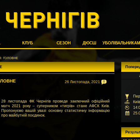
А
КЛУБ
СЕЗОН
ДЮСШ
УБОЛІВАЛЬНИКА
ІВ: ГОЛОВНЕ
НЕ
Попере
ГОЛОВНЕ
26 Листопада, 2021
0
Пер
28 листопада ФК Чернігів проведе заключний офіційний
Киї
матч 2021 року – суперником «тигрів» стане АФСК Київ.
14:
Пропонуємо вашій увазі основну статистичну інформацію
25.
про майбутній поєдинок.
Результ