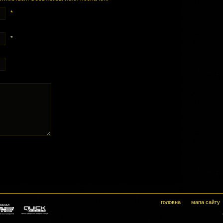
*
*
головна
мапа сайту