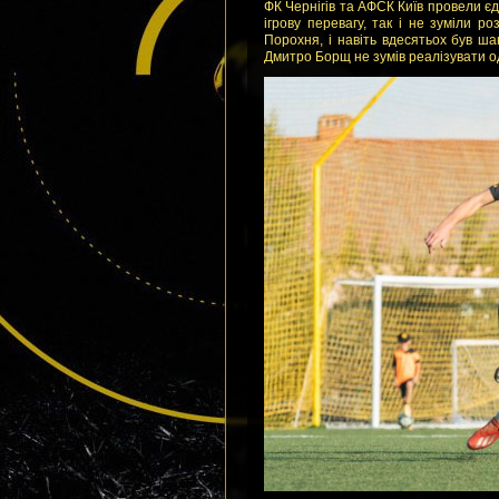
ФК Чернігів та АФСК Київ провели єди
ігрову перевагу, так і не зуміли р
Порохня, і навіть вдесятьох був ша
Дмитро Борщ не зумів реалізувати 