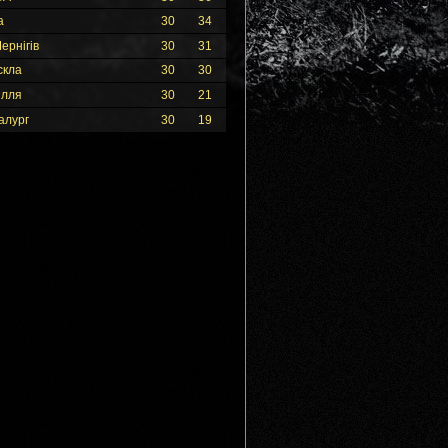
а
30
34
ернігів
30
31
скла
30
30
ілля
30
21
алург
30
19