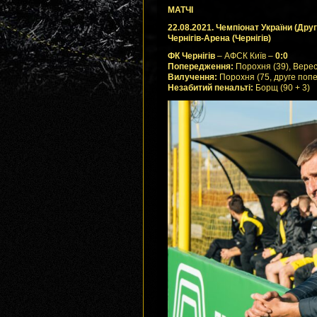
МАТЧІ
22.08.2021. Чемпіонат України (Друга
Чернігів-Арена (Чернігів)
ФК Чернігів
– АФСК Київ –
0:0
Попередження:
Порохня (39), Вересо
Вилучення:
Порохня (75, друге поп
Незабитий пенальті:
Борщ (90 + 3)