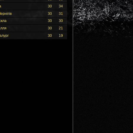
а
30
34
ернігів
30
31
скла
30
30
ілля
30
21
алург
30
19