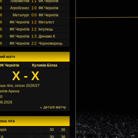
26
Локомотив
1:1
ФК Чернігів
26
Агробізнес
1:0
ФК Чернігів
26
Металург
0:0
ФК Чернігів
26
ФК Чернігів
1:2
Металіст
26
ФК Чернігів
1:2
Інгулець
26
ФК Чернігів
1:3
Динамо К
26
ФК Чернігів
2:2
Чорноморець
ний матч
ФК Чернігів
Куликів-Білка
X - X
ша ліга, сезон 2026/27
нігів-Арена
00
08.2026
деталі матчу
рша ліга
орія
30
36
СА
30
36