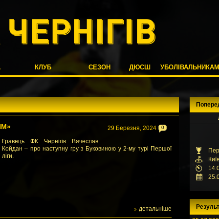
А
КЛУБ
СЕЗОН
ДЮСШ
УБОЛІВАЛЬНИКА
Попере
ИМ»
29 Березня, 2024
0
Гравець ФК Чернігів Вячеслав
Койдан – про наступну гру з Буковиною у 2-му турі Першої
Пер
ліги.
Киї
14:
25.
Результ
детальніше