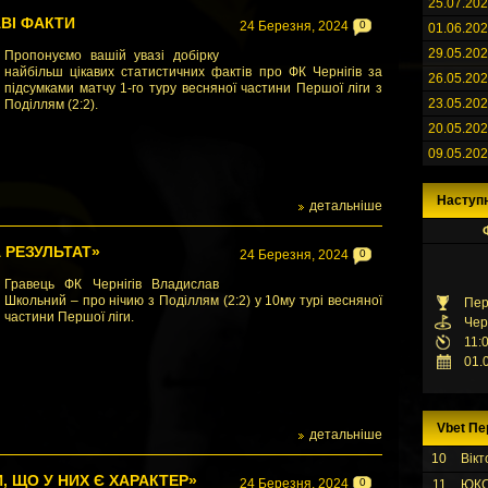
25.07.20
АВІ ФАКТИ
24 Березня, 2024
0
01.06.20
29.05.20
Пропонуємо вашій увазі добірку
найбільш цікавих статистичних фактів про ФК Чернігів за
26.05.20
підсумками матчу 1-го туру весняної частини Першої ліги з
23.05.20
Поділлям (2:2).
20.05.20
09.05.20
Наступ
детальніше
 РЕЗУЛЬТАТ»
24 Березня, 2024
0
Гравець ФК Чернігів Владислав
Школьний – про нічию з Поділлям (2:2) у 10му турі весняної
Пер
частини Першої ліги.
Чер
11:
01.
Vbet Пе
детальніше
10
Вікт
, ЩО У НИХ Є ХАРАКТЕР»
24 Березня, 2024
0
11
ЮК