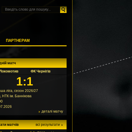
М
ПАРТНЕРАМ
дній матч
Локомотив
ФК Чернігів
1:1
ша ліга, сезон 2026/27
в, НТК ім. Баннікова
00
07.2026
деталі матчу
ати матчів
всі результати