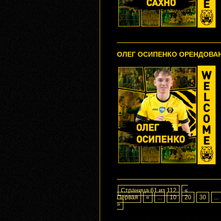
ОЛЕГ ОСИПЕНКО ОРЕНДОВАН
Страница 61 из 112
«
Первая
«
...
10
20
30
...
»