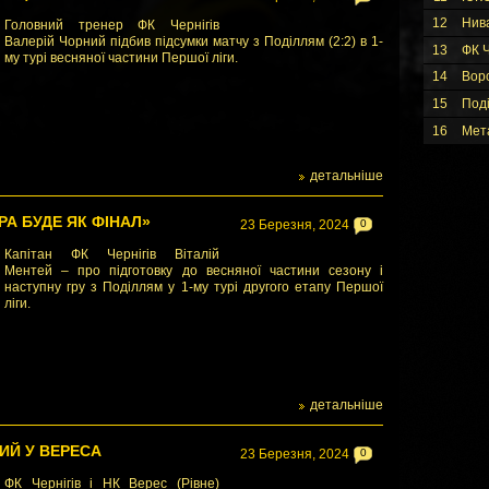
12
Нив
Головний тренер ФК Чернігів
Валерій Чорний підбив підсумки матчу з Поділлям (2:2) в 1-
13
ФК Ч
му турі весняної частини Першої ліги.
14
Вор
15
Под
16
Мет
детальніше
РА БУДЕ ЯК ФІНАЛ»
23 Березня, 2024
0
Капітан ФК Чернігів Віталій
Ментей – про підготовку до весняної частини сезону і
наступну гру з Поділлям у 1-му турі другого етапу Першої
ліги.
детальніше
ИЙ У ВЕРЕСА
23 Березня, 2024
0
ФК Чернігів і НК Верес (Рівне)