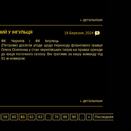
детальніше
ИЙ У ІНГУЛЬЦЯ
18 Березня, 2024
0
ФК Чернігів і ФК Інгулець
(Петрове) досягли угоди щодо переходу флангового гравця
Олега Осипенка у стан чернігівських тигрів на правах оренди
до кінця поточного сезону. Він гратиме за нашу команду під
91-м номером.
детальніше
59
60
61
62
63
...
70
80
90
...
»
Последняя