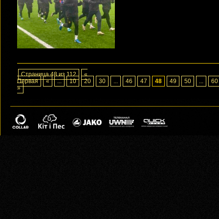
Страница 48 из 112
«
Первая
«
...
10
20
30
...
46
47
48
49
50
...
60
»