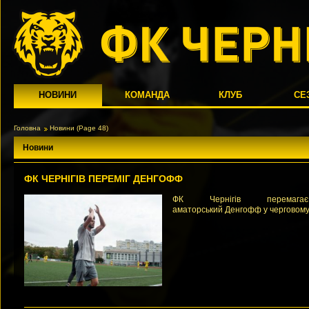
НОВИНИ
КОМАНДА
КЛУБ
СЕ
Головна
Новини
(Page 48)
Новини
ФК ЧЕРНІГІВ ПЕРЕМІГ ДЕНГОФФ
ФК Чернігів перемагає
аматорський Денгофф у черговому 