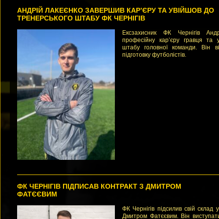
АНДРІЙ ЛАКЕЄНКО ЗАВЕРШИВ КАРʼЄРУ ТА УВІЙШОВ ДО
ТРЕНЕРСЬКОГО ШТАБУ ФК ЧЕРНІГІВ
Ексзахисник ФК Чернігів Анд
професійну карʼєру гравця та 
штабу головної команди. Він в
підготовку футболістів.
ФК ЧЕРНІГІВ ПІДПИСАВ КОНТРАКТ З ДМИТРОМ
ФАТЄЄВИМ
ФК Чернігів підсилив свій склад
Дмитром Фатєєвим. Він виступат