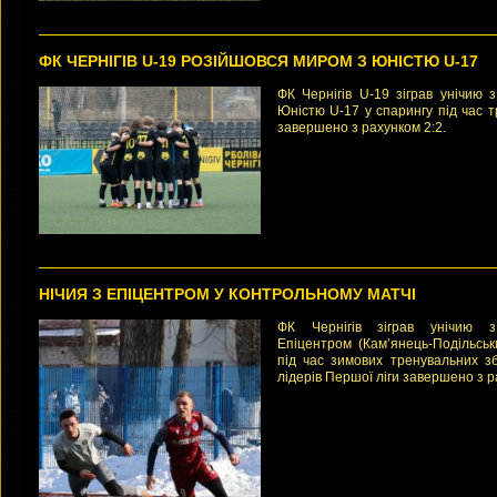
ФК ЧЕРНІГІВ U-19 РОЗІЙШОВСЯ МИРОМ З ЮНІСТЮ U-17
ФК Чернігів U-19 зіграв унічию з
Юністю U-17 у спарингу під час 
завершено з рахунком 2:2.
НІЧИЯ З ЕПІЦЕНТРОМ У КОНТРОЛЬНОМУ МАТЧІ
ФК Чернігів зіграв унічию з
Епіцентром (Камʼянець-Подільськ
під час зимових тренувальних з
лідерів Першої ліги завершено з р