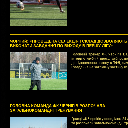
ЧОРНИЙ: «ПРОВЕДЕНА СЕЛЕКЦІЯ І СКЛАД ДОЗВОЛЯЮТЬ
ВИКОНАТИ ЗАВДАННЯ ПО ВИХОДУ В ПЕРШУ ЛІГУ»
Головний тренер ФК Чернігів Ва
інтерв’ю клубній пресслужбі розп
до відновлення сезону в ПФЛ, зи
і завдання на заключну частину че
ГОЛОВНА КОМАНДА ФК ЧЕРНІГІВ РОЗПОЧАЛА
ЗАГАЛЬНОКОМАНДНІ ТРЕНУВАННЯ
Гравці ФК Чернігів у понеділок, 24
та розпочали загальнокомандні т