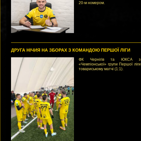
20-м номером.
ДРУГА НІЧИЯ НА ЗБОРАХ З КОМАНДОЮ ПЕРШОЇ ЛІГИ
ФК Чернігів та ЮКСА з
«Чемпіонської» групи Першої ліг
товариському матчі (1:1).