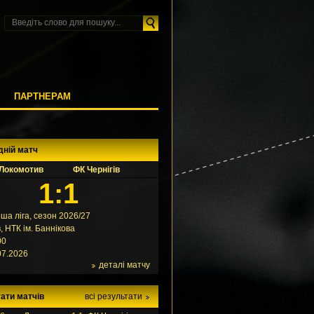
М
ПАРТНЕРАМ
дній матч
Локомотив
ФК Чернігів
1:1
ша ліга, сезон 2026/27
в, НТК ім. Баннікова
00
07.2026
деталі матчу
ати матчів
всі результати