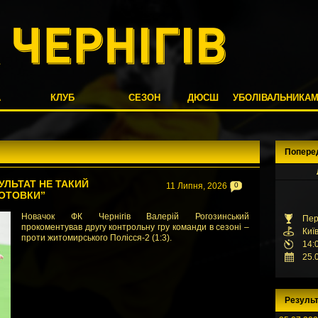
А
КЛУБ
СЕЗОН
ДЮСШ
УБОЛІВАЛЬНИКА
Попере
УЛЬТАТ НЕ ТАКИЙ
11 Липня, 2026
0
ГОТОВКИ”
Новачок ФК Чернігів Валерій Рогозинський
Пер
прокоментував другу контрольну гру команди в сезоні –
Киї
проти житомирського Полісся-2 (1:3).
14:
25.
Результ