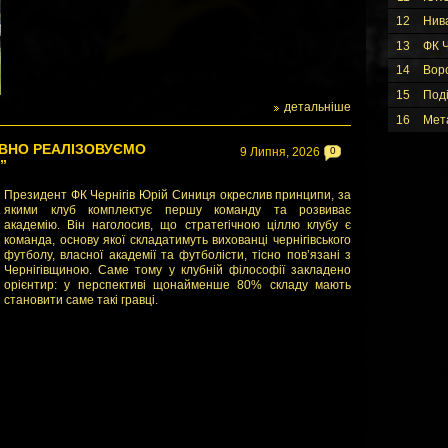
12
Нив
13
ФК Ч
14
Вор
15
Под
детальніше
16
Мет
ОВНО РЕАЛІЗОВУЄМО
9 Липня, 2026
0
”
Президент ФК Чернігів Юрій Синиця окреслив принципи, за
якими клуб комплектує першу команду та розвиває
академію. Він наголосив, що стратегічною ціллю клубу є
команда, основу якої складатимуть вихованці чернігівського
футболу, власної академії та футболісти, тісно пов’язані з
Чернігівщиною. Саме тому у клубній філософії закладено
орієнтир: у перспективі щонайменше 80% складу мають
становити саме такі гравці.