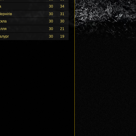
а
30
34
ернігів
30
31
скла
30
30
ілля
30
21
алург
30
19