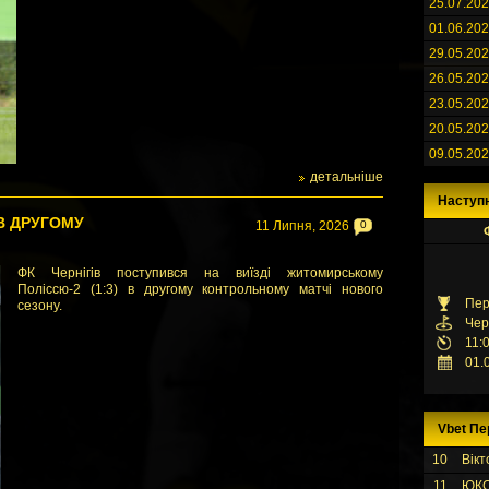
25.07.20
01.06.20
29.05.20
26.05.20
23.05.20
20.05.20
09.05.20
детальніше
Наступ
В ДРУГОМУ
11 Липня, 2026
0
ФК Чернігів поступився на виїзді житомирському
Поліссю-2 (1:3) в другому контрольному матчі нового
Пер
сезону.
Чер
11:
01.
Vbet Пе
10
Вікт
11
ЮК