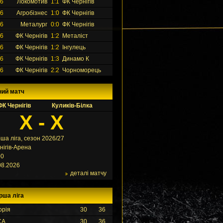
26
Локомотив
1:1
ФК Чернігів
26
Агробізнес
1:0
ФК Чернігів
26
Металург
0:0
ФК Чернігів
26
ФК Чернігів
1:2
Металіст
26
ФК Чернігів
1:2
Інгулець
26
ФК Чернігів
1:3
Динамо К
26
ФК Чернігів
2:2
Чорноморець
ний матч
ФК Чернігів
Куликів-Білка
X - X
ша ліга, сезон 2026/27
нігів-Арена
00
08.2026
деталі матчу
рша ліга
орія
30
36
СА
30
36