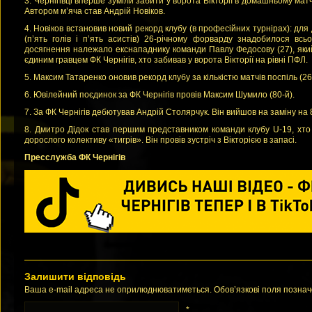
3. Чернігівці вперше зуміли забити у ворота Вікторії в домашньому матч
Автором м’яча став Андрій Новіков.
4. Новіков встановив новий рекорд клубу (в професійних турнірах): для 
(п’ять голів і п’ять асистів) 26-річному форварду знадобилося всь
досягнення належало екснападнику команди Павлу Федосову (27), який
єдиним гравцем ФК Чернігів, хто забивав у ворота Вікторії на рівні ПФЛ.
5. Максим Татаренко оновив рекорд клубу за кількістю матчів поспіль (26
6. Ювілейний поєдинок за ФК Чернігів провів Максим Шумило (80-й).
7. За ФК Чернігів дебютував Андрій Столярчук. Він вийшов на заміну на 
8. Дмитро Дідок став першим представником команди клубу U-19, хто 
дорослого колективу «тигрів». Він провів зустріч з Вікторією в запасі.
Пресслужба ФК Чернігів
Залишити відповідь
Ваша e-mail адреса не оприлюднюватиметься. Обов’язкові поля позна
*