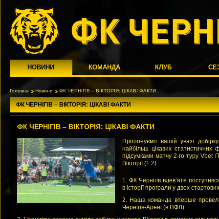
НОВИНИ
КОМАНДА
КЛУБ
СЕ
Головна
Новини
ФК ЧЕРНІГІВ – ВІКТОРІЯ: ЦІКАВІ ФАКТИ
ФК ЧЕРНІГІВ – ВІКТОРІЯ: ЦІКАВІ ФАКТИ
ФК ЧЕРНІГІВ – ВІКТОРІЯ: ЦІКАВІ ФАКТИ
Пропонуємо вашій увазі добірку
найбільш цікавих статистичних ф
підсумками матчу 2-го туру Vbet П
Вікторії (1:2).
1. ФК Чернігів вдев’яте поступивс
в історії програли у двох стартови
2. Наша команда вперше провела
Чернігів-Арені (в ПФЛ).