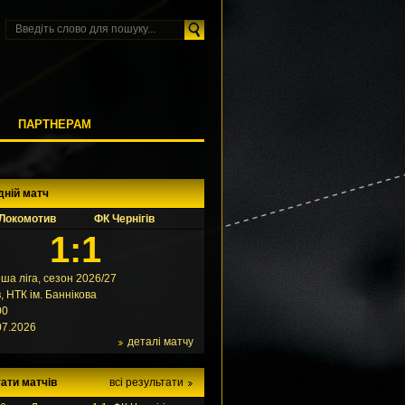
М
ПАРТНЕРАМ
дній матч
Локомотив
ФК Чернігів
1:1
ша ліга, сезон 2026/27
в, НТК ім. Баннікова
00
07.2026
деталі матчу
ати матчів
всі результати