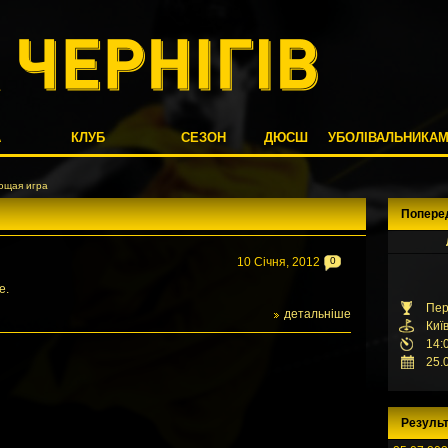
А
КЛУБ
СЕЗОН
ДЮСШ
УБОЛІВАЛЬНИКА
ющая игра
Попере
10 Січня, 2012
0
е.
Пер
детальніше
Киї
14:
25.
Результ