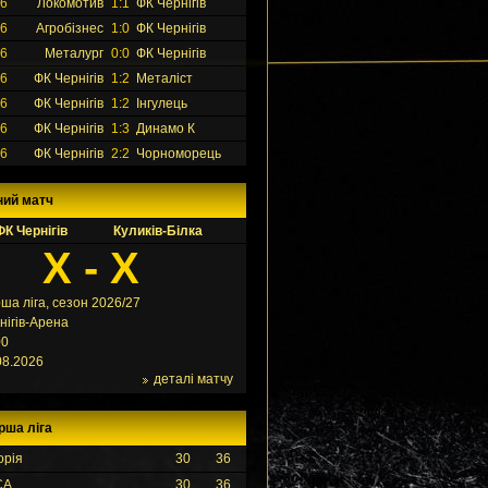
26
Локомотив
1:1
ФК Чернігів
26
Агробізнес
1:0
ФК Чернігів
26
Металург
0:0
ФК Чернігів
26
ФК Чернігів
1:2
Металіст
26
ФК Чернігів
1:2
Інгулець
26
ФК Чернігів
1:3
Динамо К
26
ФК Чернігів
2:2
Чорноморець
ний матч
ФК Чернігів
Куликів-Білка
X - X
ша ліга, сезон 2026/27
нігів-Арена
00
08.2026
деталі матчу
рша ліга
орія
30
36
СА
30
36