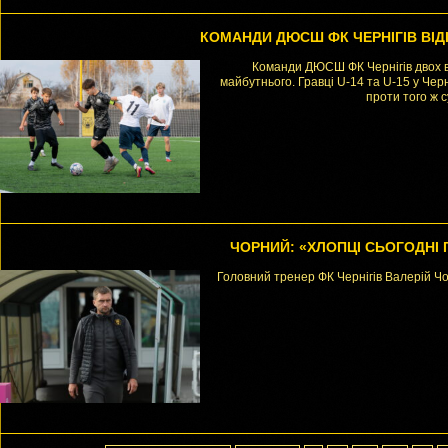
КОМАНДИ ДЮСШ ФК ЧЕРНІГІВ ВІДІ
Команди ДЮСШ ФК Чернігів двох ві
майбутнього. Гравці U-14 та U-15 у Черні
проти того ж 
ЧОРНИЙ: «ХЛОПЦІ СЬОГОДНІ 
Головний тренер ФК Чернігів Валерій Чо