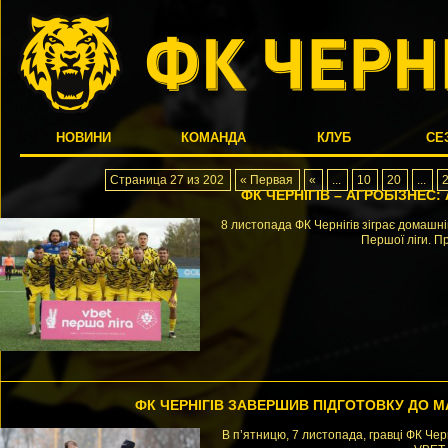
НОВИНИ
КОМАНДА
КЛУБ
СЕ
Страница 27 из 202
« Первая
«
...
10
20
...
ФК ЧЕРНІГІВ – АГРОБІЗНЕС
8 листопада ФК Чернігів зіграє домашні
Першої ліги. П
ФК ЧЕРНІГІВ ЗАВЕРШИВ ПІДГОТОВКУ ДО М
В п’ятницю, 7 листопада, гравці ФК Че