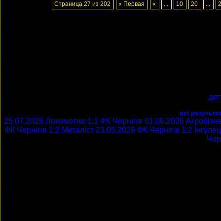
Страница 27 из 202
« Первая
«
...
10
20
...
Попе
Ло
ФК
Перша л
Київ,
дет
всі результа
25.07.2026
Локомотив
1:1
ФК Чернігів
01.06.2026
Агробізн
ФК Чернігів
1:2
Металіст
23.05.2026
ФК Чернігів
1:2
Інгуле
Чор
Наст
ФК
Кул
Перша л
Ч