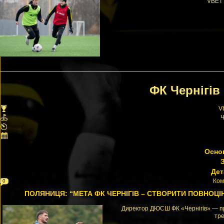
VBET 
ФК Чернігів
V
Ч
Осно
Дет
Ком
0
ПОЛЯНИЦЯ: “МЕТА ФК ЧЕРНІГІВ – СТВОРИТИ ПОВНОЦ
Директор ДЮСШ ФК «Чернігів» — про
тре