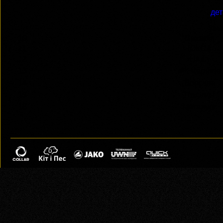
дет
Vbet
10
Вікторія
11
ЮКСА
12
Нива
13
ФК Чернігів
14
Ворскла
15
Поділля
16
Металург